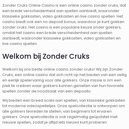
Zonder Cruks Online Casino is een online casino zonder cruks, dat
een brede verscheidenheid aan spellen aanbiedt, waaronder
klassieke gokkasten, video gokkasten en live casino spellen. Het
casino biedt ook een no deposit bonus, waardoor je kunt gokken
zonder cruks. Het casino is een populaire keuze onder gokkers,
omdat het casino een brede verscheidenheid aan spellen
aanbiedt, waaronder klassieke gokkasten, video gokkasten en
live casino spellen.
Welkom bij Zonder Cruks
Welkom bij ons beste online casino zonder cruks! Wij zijn Zonder
Cruks, een online casino dat zich richt op het bieden van een veilig
en eerlijk spelervaring voor alle gokkers. Onze missie is om een
plek te creëren waar gokkers kunnen genieten van hun favoriete
spellen zonder de noodzaak van een deposito.
Wij bieden een breed scala aan spellen, van klassieke gokkasten
tot moderne videospelletjes. Onze spelcollectie is ontworpen om
alle gokkers tevreden te stellen, van beginners tot ervaren
gokkers. Onze spelcollectie is ook regelmatig geüpdatet met
nieuwe spellen, zodat je altijd iets nieuws kunt proberen.