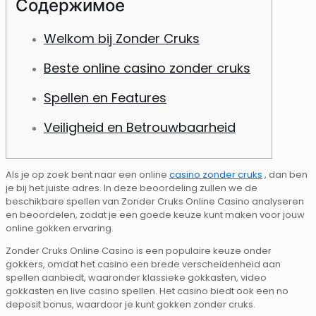
Содержимое
Welkom bij Zonder Cruks
Beste online casino zonder cruks
Spellen en Features
Veiligheid en Betrouwbaarheid
Als je op zoek bent naar een online
casino zonder cruks
, dan ben
je bij het juiste adres. In deze beoordeling zullen we de
beschikbare spellen van Zonder Cruks Online Casino analyseren
en beoordelen, zodat je een goede keuze kunt maken voor jouw
online gokken ervaring.
Zonder Cruks Online Casino is een populaire keuze onder
gokkers, omdat het casino een brede verscheidenheid aan
spellen aanbiedt, waaronder klassieke gokkasten, video
gokkasten en live casino spellen. Het casino biedt ook een no
deposit bonus, waardoor je kunt gokken zonder cruks.