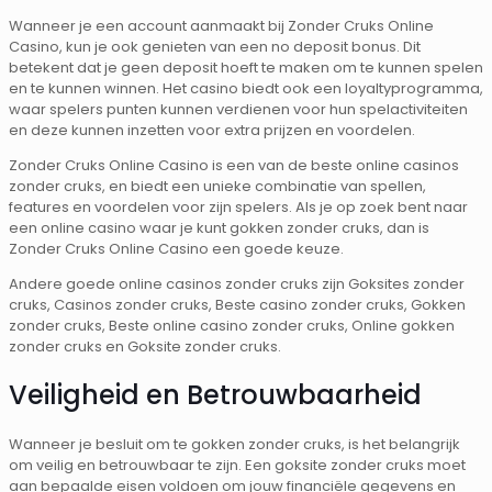
Wanneer je een account aanmaakt bij Zonder Cruks Online
Casino, kun je ook genieten van een no deposit bonus. Dit
betekent dat je geen deposit hoeft te maken om te kunnen spelen
en te kunnen winnen. Het casino biedt ook een loyaltyprogramma,
waar spelers punten kunnen verdienen voor hun spelactiviteiten
en deze kunnen inzetten voor extra prijzen en voordelen.
Zonder Cruks Online Casino is een van de beste online casinos
zonder cruks, en biedt een unieke combinatie van spellen,
features en voordelen voor zijn spelers. Als je op zoek bent naar
een online casino waar je kunt gokken zonder cruks, dan is
Zonder Cruks Online Casino een goede keuze.
Andere goede online casinos zonder cruks zijn Goksites zonder
cruks, Casinos zonder cruks, Beste casino zonder cruks, Gokken
zonder cruks, Beste online casino zonder cruks, Online gokken
zonder cruks en Goksite zonder cruks.
Veiligheid en Betrouwbaarheid
Wanneer je besluit om te gokken zonder cruks, is het belangrijk
om veilig en betrouwbaar te zijn. Een goksite zonder cruks moet
aan bepaalde eisen voldoen om jouw financiële gegevens en