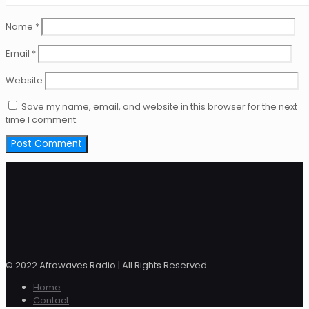
Name
*
Email
*
Website
Save my name, email, and website in this browser for the next
time I comment.
© 2022 Afrowaves Radio | All Rights Reserved
Home
Contact