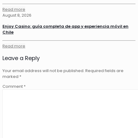
Read more
August 8, 2026
Enjoy Casino: guía completa de app y experiencia móvil en
Chile
Read more
Leave a Reply
Your email address will not be published.
Required fields are
marked
*
Comment
*