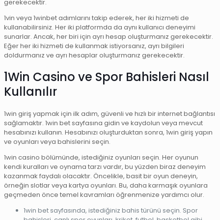
gerekecektir.
1vin veya 1winbet adımlarını takip ederek, her iki hizmeti de
kullanabilirsiniz. Her iki platformda da aynı kullanıcı deneyimi
sunarlar. Ancak, her biri için ayrı hesap oluşturmanız gerekecektir.
Eğer her iki hizmeti de kullanmak istiyorsanız, ayrı bilgileri
doldurmanız ve ayrı hesaplar oluşturmanız gerekecektir.
1Win Casino ve Spor Bahisleri Nasıl
Kullanılır
1win giriş yapmak için ilk adım, güvenli ve hızlı bir internet bağlantısı
sağlamaktır. 1win bet sayfasına gidin ve kaydolun veya mevcut
hesabınızı kullanın. Hesabınızı oluşturduktan sonra, 1win giriş yapın
ve oyunları veya bahislerini seçin.
1win casino bölümünde, istediğiniz oyunları seçin. Her oyunun
kendi kuralları ve oynama tarzı vardır, bu yüzden biraz deneyim
kazanmak faydalı olacaktır. Öncelikle, basit bir oyun deneyin,
örneğin slotlar veya kartya oyunları. Bu, daha karmaşık oyunlara
geçmeden önce temel kavramları öğrenmenize yardımcı olur.
1win bet sayfasında, istediğiniz bahis türünü seçin. Spor
bahisleri, canlı spor oyunları, kriket, futbol, basketbol gibi