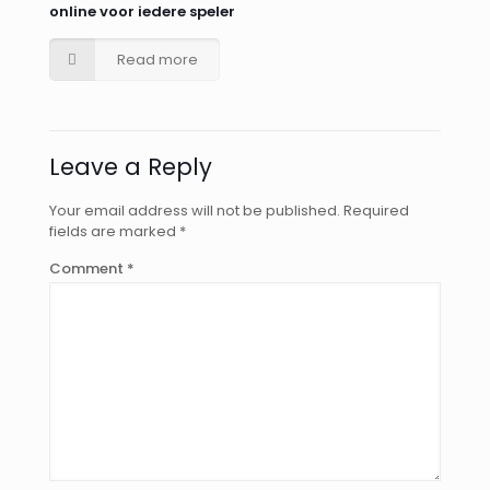
online voor iedere speler
Read more
Leave a Reply
Your email address will not be published.
Required
fields are marked
*
Comment
*