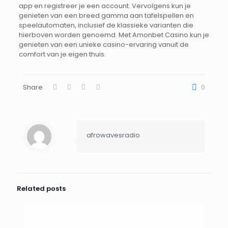
app en registreer je een account. Vervolgens kun je
genieten van een breed gamma aan tafelspellen en
speelautomaten, inclusief de klassieke varianten die
hierboven worden genoemd. Met Amonbet Casino kun je
genieten van een unieke casino-ervaring vanuit de
comfort van je eigen thuis.
Share
0
afrowavesradio
Related posts