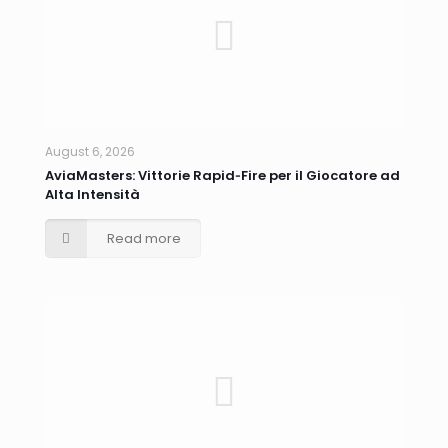
August 6, 2026
AviaMasters: Vittorie Rapid‑Fire per il Giocatore ad
Alta Intensità
Read more