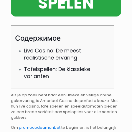
SPELEN
Содержимое
Live Casino: De meest
realistische ervaring
Tafelspellen: De klassieke
varianten
Als je op zoek bent naar een unieke en veilige online
gokervaring, is Amonbet Casino de perfecte keuze. Met
hun live casino, tafelspellen en speelautomaten bieden
ze een brede variëteit aan spelopties voor alle soorten
gokkers.
Om
promocodeamonbet
te beginnen, is het belangrijk