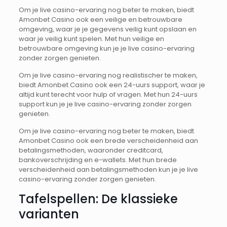
Om je live casino-ervaring nog beter te maken, biedt
Amonbet Casino ook een veilige en betrouwbare
omgeving, waar je je gegevens veilig kunt opslaan en
waar je veilig kunt spelen. Met hun veilige en
betrouwbare omgeving kun je je live casino-ervaring
zonder zorgen genieten.
Om je live casino-ervaring nog realistischer te maken,
biedt Amonbet Casino ook een 24-uurs support, waar je
altijd kunt terecht voor hulp of vragen. Met hun 24-uurs
support kun je je live casino-ervaring zonder zorgen
genieten.
Om je live casino-ervaring nog beter te maken, biedt
Amonbet Casino ook een brede verscheidenheid aan
betalingsmethoden, waaronder creditcard,
bankoverschrijding en e-wallets. Met hun brede
verscheidenheid aan betalingsmethoden kun je je live
casino-ervaring zonder zorgen genieten.
Tafelspellen: De klassieke
varianten