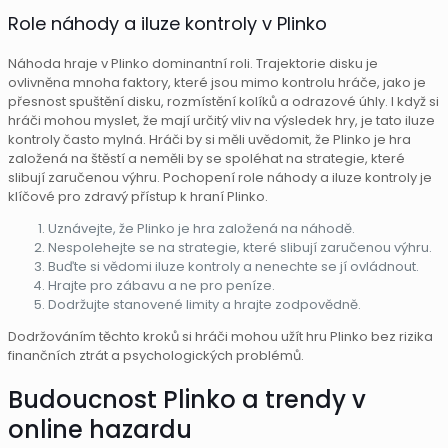
Role náhody a iluze kontroly v Plinko
Náhoda hraje v Plinko dominantní roli. Trajektorie disku je
ovlivněna mnoha faktory, které jsou mimo kontrolu hráče, jako je
přesnost spuštění disku, rozmístění kolíků a odrazové úhly. I když si
hráči mohou myslet, že mají určitý vliv na výsledek hry, je tato iluze
kontroly často mylná. Hráči by si měli uvědomit, že Plinko je hra
založená na štěstí a neměli by se spoléhat na strategie, které
slibují zaručenou výhru. Pochopení role náhody a iluze kontroly je
klíčové pro zdravý přístup k hraní Plinko.
Uznávejte, že Plinko je hra založená na náhodě.
Nespolehejte se na strategie, které slibují zaručenou výhru.
Buďte si vědomi iluze kontroly a nenechte se jí ovládnout.
Hrajte pro zábavu a ne pro peníze.
Dodržujte stanovené limity a hrajte zodpovědně.
Dodržováním těchto kroků si hráči mohou užít hru Plinko bez rizika
finančních ztrát a psychologických problémů.
Budoucnost Plinko a trendy v
online hazardu