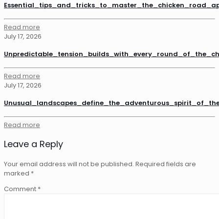
Essential_tips_and_tricks_to_master_the_chicken_road_a
Read more
July 17, 2026
Unpredictable_tension_builds_with_every_round_of_the_
Read more
July 17, 2026
Unusual_landscapes_define_the_adventurous_spirit_of_th
Read more
Leave a Reply
Your email address will not be published.
Required fields are
marked
*
Comment
*