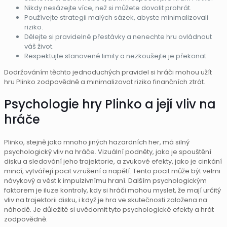
Nikdy nesázejte více, než si můžete dovolit prohrát.
Používejte strategii malých sázek, abyste minimalizovali
riziko.
Dělejte si pravidelné přestávky a nenechte hru ovládnout
váš život.
Respektujte stanovené limity a nezkoušejte je překonat.
Dodržováním těchto jednoduchých pravidel si hráči mohou užít
hru Plinko zodpovědně a minimalizovat riziko finančních ztrát.
Psychologie hry Plinko a její vliv na
hráče
Plinko, stejně jako mnoho jiných hazardních her, má silný
psychologický vliv na hráče. Vizuální podněty, jako je spouštění
disku a sledování jeho trajektorie, a zvukové efekty, jako je cinkání
mincí, vytvářejí pocit vzrušení a napětí. Tento pocit může být velmi
návykový a vést k impulzivnímu hraní. Dalším psychologickým
faktorem je iluze kontroly, kdy si hráči mohou myslet, že mají určitý
vliv na trajektorii disku, i když je hra ve skutečnosti založena na
náhodě. Je důležité si uvědomit tyto psychologické efekty a hrát
zodpovědně.