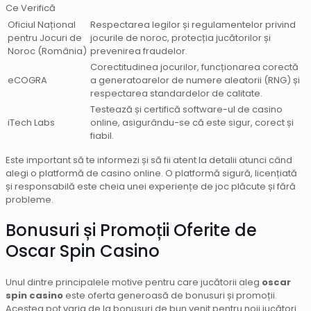
Ce Verifică
Oficiul Național
Respectarea legilor și regulamentelor privind
pentru Jocuri de
jocurile de noroc, protecția jucătorilor și
Noroc (România)
prevenirea fraudelor.
Corectitudinea jocurilor, funcționarea corectă
eCOGRA
a generatoarelor de numere aleatorii (RNG) și
respectarea standardelor de calitate.
Testează și certifică software-ul de casino
iTech Labs
online, asigurându-se că este sigur, corect și
fiabil.
Este important să te informezi și să fii atent la detalii atunci când
alegi o platformă de casino online. O platformă sigură, licențiată
și responsabilă este cheia unei experiențe de joc plăcute și fără
probleme.
Bonusuri și Promoții Oferite de
Oscar Spin Casino
Unul dintre principalele motive pentru care jucătorii aleg
oscar
spin casino
este oferta generoasă de bonusuri și promoții.
Acestea pot varia de la bonusuri de bun venit pentru noii jucători