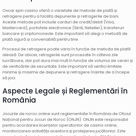
Oscar spin casino oferă o varietate de metode de plată și
retragere pentru a facilita depunerile și retragerile de bani.
Aceste metode pot include carduri de credit/debit (Visa,
Mastercard), portofele electronice (Skrill, Neteller), transferuri
bancare și criptomonede. Este important să alegi o metodă de
plată sigură și convenabilă pentru tine.
Procesul de retragere poate varia în funcție de metoda de plată
aleasă. De obicei, retragerile sunt procesate în câteva zile
lucrătoare, dar pot dura mai mult în funcție de volumul de cereri și
de verificările de securitate. Este important să verifici limitele
minime și maxime de depunere și retragere înainte de a începe
să joci.
Aspecte Legale și Reglementări în
România
Jocurile de noroc online sunt reglementate în România de Oficiul
Național pentru Jocuri de Noroc (ONJN). ONJN este responsabil
pentru acordarea licențelor operatorilor de casino online,
monitorizarea activității acestora și protejarea jucătorilor. Este