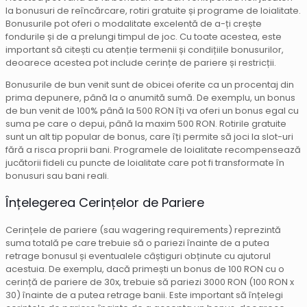
la bonusuri de reîncărcare, rotiri gratuite și programe de loialitate.
Bonusurile pot oferi o modalitate excelentă de a-ți crește
fondurile și de a prelungi timpul de joc. Cu toate acestea, este
important să citești cu atenție termenii și condițiile bonusurilor,
deoarece acestea pot include cerințe de pariere și restricții.
Bonusurile de bun venit sunt de obicei oferite ca un procentaj din
prima depunere, până la o anumită sumă. De exemplu, un bonus
de bun venit de 100% până la 500 RON îți va oferi un bonus egal cu
suma pe care o depui, până la maxim 500 RON. Rotirile gratuite
sunt un alt tip popular de bonus, care îți permite să joci la slot-uri
fără a risca proprii bani. Programele de loialitate recompensează
jucătorii fideli cu puncte de loialitate care pot fi transformate în
bonusuri sau bani reali.
Înțelegerea Cerințelor de Pariere
Cerințele de pariere (sau wagering requirements) reprezintă
suma totală pe care trebuie să o pariezi înainte de a putea
retrage bonusul și eventualele câștiguri obținute cu ajutorul
acestuia. De exemplu, dacă primești un bonus de 100 RON cu o
cerință de pariere de 30x, trebuie să pariezi 3000 RON (100 RON x
30) înainte de a putea retrage banii. Este important să înțelegi