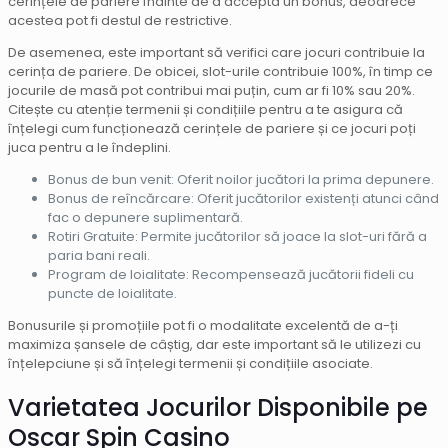
cerințele de pariere înainte de a accepta un bonus, deoarece
acestea pot fi destul de restrictive.
De asemenea, este important să verifici care jocuri contribuie la
cerința de pariere. De obicei, slot-urile contribuie 100%, în timp ce
jocurile de masă pot contribui mai puțin, cum ar fi 10% sau 20%.
Citește cu atenție termenii și condițiile pentru a te asigura că
înțelegi cum funcționează cerințele de pariere și ce jocuri poți
juca pentru a le îndeplini.
Bonus de bun venit: Oferit noilor jucători la prima depunere.
Bonus de reîncărcare: Oferit jucătorilor existenți atunci când
fac o depunere suplimentară.
Rotiri Gratuite: Permite jucătorilor să joace la slot-uri fără a
paria bani reali.
Program de loialitate: Recompensează jucătorii fideli cu
puncte de loialitate.
Bonusurile și promoțiile pot fi o modalitate excelentă de a-ți
maximiza șansele de câștig, dar este important să le utilizezi cu
înțelepciune și să înțelegi termenii și condițiile asociate.
Varietatea Jocurilor Disponibile pe
Oscar Spin Casino