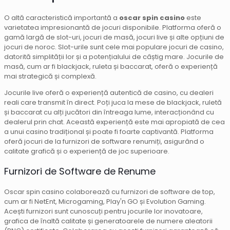
O altă caracteristică importantă a
oscar spin casino
este
varietatea impresionantă de jocuri disponibile. Platforma oferă o
gamă largă de slot-uri, jocuri de masă, jocuri live și alte opțiuni de
jocuri de noroc. Slot-urile sunt cele mai populare jocuri de casino,
datorită simplității lor și a potențialului de câștig mare. Jocurile de
masă, cum ar fi blackjack, ruleta și baccarat, oferă o experiență
mai strategică și complexă.
Jocurile live oferă o experiență autentică de casino, cu dealeri
reali care transmit în direct. Poți juca la mese de blackjack, ruletă
și baccarat cu alți jucători din întreaga lume, interacționând cu
dealerul prin chat. Această experiență este mai apropiată de cea
a unui casino tradițional și poate fi foarte captivantă. Platforma
oferă jocuri de la furnizori de software renumiți, asigurând o
calitate grafică și o experiență de joc superioare.
Furnizori de Software de Renume
Oscar spin casino colaborează cu furnizori de software de top,
cum ar fi NetEnt, Microgaming, Play'n GO și Evolution Gaming.
Acești furnizori sunt cunoscuți pentru jocurile lor inovatoare,
grafica de înaltă calitate și generatoarele de numere aleatorii