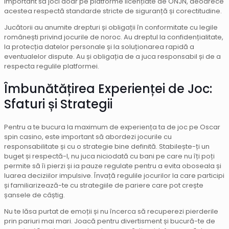
important să joci doar pe platforme licențiate de ONJN, deoarece
acestea respectă standarde stricte de siguranță și corectitudine.
Jucătorii au anumite drepturi și obligații în conformitate cu legile
românești privind jocurile de noroc. Au dreptul la confidențialitate,
la protecția datelor personale și la soluționarea rapidă a
eventualelor dispute. Au și obligația de a juca responsabil și de a
respecta regulile platformei.
Îmbunătățirea Experienței de Joc:
Sfaturi și Strategii
Pentru a te bucura la maximum de experiența ta de joc pe Oscar
spin casino, este important să abordezi jocurile cu
responsabilitate și cu o strategie bine definită. Stabilește-ți un
buget și respectă-l, nu juca niciodată cu bani pe care nu îți poți
permite să îi pierzi și ia pauze regulate pentru a evita oboseala și
luarea deciziilor impulsive. Învață regulile jocurilor la care participi
și familiarizează-te cu strategiile de pariere care pot crește
șansele de câștig.
Nu te lăsa purtat de emoții și nu încerca să recuperezi pierderile
prin pariuri mai mari. Joacă pentru divertisment și bucură-te de