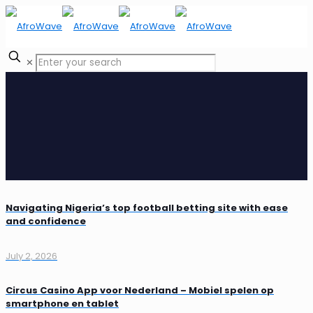
✕
Navigating Nigeria’s top football betting site with ease
and confidence
July 2, 2026
Circus Casino App voor Nederland – Mobiel spelen op
smartphone en tablet