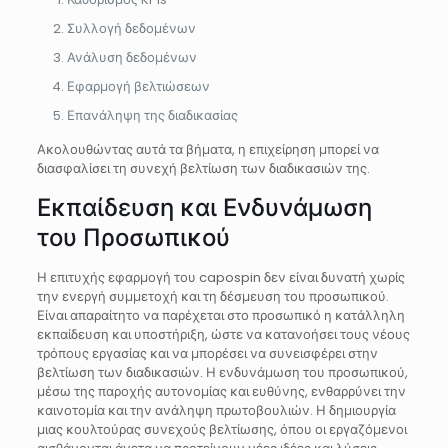
Συλλογή δεδομένων
Ανάλυση δεδομένων
Εφαρμογή βελτιώσεων
Επανάληψη της διαδικασίας
Ακολουθώντας αυτά τα βήματα, η επιχείρηση μπορεί να
διασφαλίσει τη συνεχή βελτίωση των διαδικασιών της.
Εκπαίδευση και Ενδυνάμωση
του Προσωπικού
Η επιτυχής εφαρμογή του capospin δεν είναι δυνατή χωρίς
την ενεργή συμμετοχή και τη δέσμευση του προσωπικού.
Είναι απαραίτητο να παρέχεται στο προσωπικό η κατάλληλη
εκπαίδευση και υποστήριξη, ώστε να κατανοήσει τους νέους
τρόπους εργασίας και να μπορέσει να συνεισφέρει στην
βελτίωση των διαδικασιών. Η ενδυνάμωση του προσωπικού,
μέσω της παροχής αυτονομίας και ευθύνης, ενθαρρύνει την
καινοτομία και την ανάληψη πρωτοβουλιών. Η δημιουργία
μιας κουλτούρας συνεχούς βελτίωσης, όπου οι εργαζόμενοι