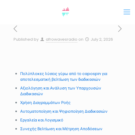
Published by
afrowavesradio
on
July 2, 2026
Πολύπλοκες λύσεις γύρω από το capospin για
αποτελεσματική βελτίωση των διαδικασιών
Αξιολόγηση και Ανάλυση των Υπαρχουσών
Διαδικασιών
Χρήση Διαγραμμάτων Ροής
Αυτοματοποίηση και Ψηφιοποίηση Διαδικασιών
Εργαλεία και Λογισμικό
Συνεχής Βελτίωση και Μέτρηση Αποδόσεων