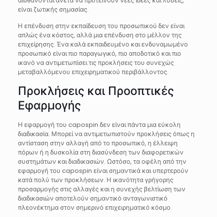
αισθάνονται άνετα να προτείνουν νέες ιδέες και λύσεις,
είναι ζωτικής σημασίας.
Η επένδυση στην εκπαίδευση του προσωπικού δεν είναι
απλώς ένα κόστος, αλλά μια επένδυση στο μέλλον της
επιχείρησης. Ένα καλά εκπαιδευμένο και ενδυναμωμένο
προσωπικό είναι πιο παραγωγικό, πιο αποδοτικό και πιο
ικανό να αντιμετωπίσει τις προκλήσεις του συνεχώς
μεταβαλλόμενου επιχειρηματικού περιβάλλοντος.
Προκλήσεις και Προοπτικές
Εφαρμογής
Η εφαρμογή του capospin δεν είναι πάντα μια εύκολη
διαδικασία. Μπορεί να αντιμετωπιστούν προκλήσεις όπως η
αντίσταση στην αλλαγή από το προσωπικό, η έλλειψη
πόρων ή η δυσκολία στη διασύνδεση των διαφορετικών
συστημάτων και διαδικασιών. Ωστόσο, τα οφέλη από την
εφαρμογή του capospin είναι σημαντικά και υπερτερούν
κατά πολύ των προκλήσεων. Η ικανότητα γρήγορης
προσαρμογής στις αλλαγές και η συνεχής βελτίωση των
διαδικασιών αποτελούν σημαντικό ανταγωνιστικό
πλεονέκτημα στον σημερινό επιχειρηματικό κόσμο.