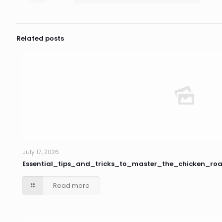
Related posts
July 17, 2026
Essential_tips_and_tricks_to_master_the_chicken_r
Read more