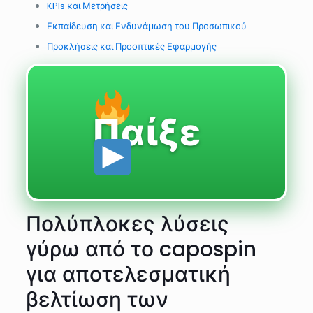
KPIs και Μετρήσεις
Εκπαίδευση και Ενδυνάμωση του Προσωπικού
Προκλήσεις και Προοπτικές Εφαρμογής
Παίξε
Πολύπλοκες λύσεις
γύρω από το capospin
για αποτελεσματική
βελτίωση των