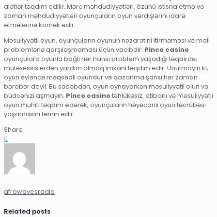
alətlər təqdim edilir. Mərc məhdudiyyətləri, özünü istisna etmə və
zaman məhdudiyyətləri oyunçuların oyun vərdişlərini idarə
etmələrinə kömək edir.
Məsuliyyətli oyun, oyunçuların oyunun nəzarətini itirməməsi və mali
problemlərlə qarşılaşmaması üçün vacibdir.
Pinco casino
oyunçulara oyunla bağlı hər hansı problem yaşadığı təqdirdə,
mütəxəssislərdən yardım almaq imkanı təqdim edir. Unutmayın ki,
oyun əyləncə məqsədli oyundur və qazanma şansı hər zaman
bərabər deyil. Bu səbəbdən, oyun oynayarkən məsuliyyətli olun və
büdcənizi aşmayın.
Pinco casino
təhlükəsiz, etibarlı və məsuliyyətli
oyun mühiti təqdim edərək, oyunçuların həyəcanlı oyun təcrübəsi
yaşamasını təmin edir.
Share
0
afrowavesradio
Related posts