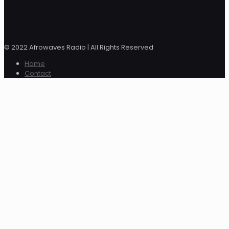
© 2022 Afrowaves Radio | All Rights Reserved
Home
Contact