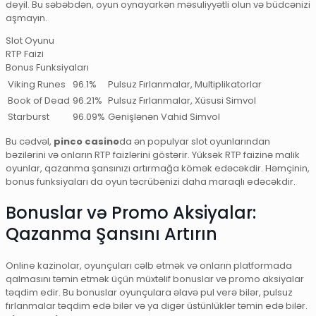
deyil. Bu səbəbdən, oyun oynayarkən məsuliyyətli olun və büdcənizi
aşmayın.
Slot Oyunu
RTP Faizi
Bonus Funksiyaları
Viking Runes
96.1%
Pulsuz Fırlanmalar, Multiplikatorlar
Book of Dead
96.21%
Pulsuz Fırlanmalar, Xüsusi Simvol
Starburst
96.09%
Genişlənən Vahid Simvol
Bu cədvəl,
pinco casino
da ən populyar slot oyunlarından
bəzilərini və onların RTP faizlərini göstərir. Yüksək RTP faizinə malik
oyunlar, qazanma şansınızı artırmağa kömək edəcəkdir. Həmçinin,
bonus funksiyaları da oyun təcrübənizi daha maraqlı edəcəkdir.
Bonuslar və Promo Aksiyalar:
Qazanma Şansını Artırın
Online kazinolar, oyunçuları cəlb etmək və onların platformada
qalmasını təmin etmək üçün müxtəlif bonuslar və promo aksiyalar
təqdim edir. Bu bonuslar oyunçulara əlavə pul verə bilər, pulsuz
fırlanmalar təqdim edə bilər və ya digər üstünlüklər təmin edə bilər.