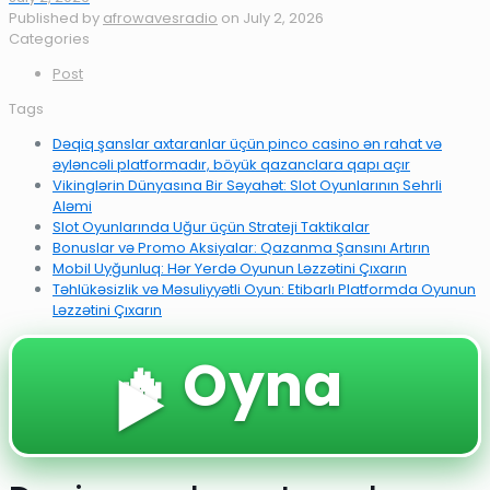
Published by
afrowavesradio
on
July 2, 2026
Categories
Post
Tags
Dəqiq şanslar axtaranlar üçün pinco casino ən rahat və
əyləncəli platformadır, böyük qazanclara qapı açır
Vikinglərin Dünyasına Bir Səyahət: Slot Oyunlarının Sehrli
Aləmi
Slot Oyunlarında Uğur üçün Strateji Taktikalar
Bonuslar və Promo Aksiyalar: Qazanma Şansını Artırın
Mobil Uyğunluq: Hər Yerdə Oyunun Ləzzətini Çıxarın
Təhlükəsizlik və Məsuliyyətli Oyun: Etibarlı Platformda Oyunun
Ləzzətini Çıxarın
🔥 Oyna
▶️