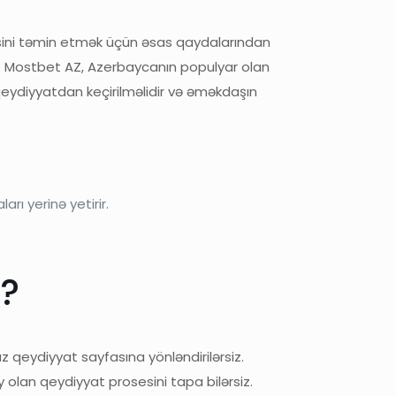
məsini təmin etmək üçün əsas qaydalarından
r. Mostbet AZ, Azerbaycanın populyar olan
qeydiyyatdan keçirilməlidir və əməkdaşın
ı yerinə yetirir.
z?
qeydiyyat sayfasına yönləndirilərsiz.
olan qeydiyyat prosesini tapa bilərsiz.