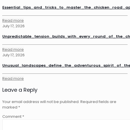
Essential_tips_and_tricks_to_master_the_chicken_road_a
Read more
July 17, 2026
Unpredictable_tension_builds_with_every_round_of_the_
Read more
July 17, 2026
Unusual_landscapes_define_the_adventurous_spirit_of_th
Read more
Leave a Reply
Your email address will not be published.
Required fields are
marked
*
Comment
*