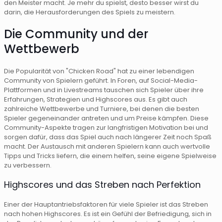
den Meister macht. Je mehr du spielst, desto besser wirst du
darin, die Herausforderungen des Spiels zu meistern.
Die Community und der
Wettbewerb
Die Popularität von "Chicken Road" hat zu einer lebendigen
Community von Spielern geführt. In Foren, auf Social-Media-
Plattformen und in Livestreams tauschen sich Spieler über ihre
Erfahrungen, Strategien und Highscores aus. Es gibt auch
zahlreiche Wettbewerbe und Turniere, bei denen die besten
Spieler gegeneinander antreten und um Preise kämpfen. Diese
Community-Aspekte tragen zur langfristigen Motivation bei und
sorgen dafür, dass das Spiel auch nach längerer Zeit noch Spaß
macht. Der Austausch mit anderen Spielern kann auch wertvolle
Tipps und Tricks liefern, die einem helfen, seine eigene Spielweise
zu verbessern.
Highscores und das Streben nach Perfektion
Einer der Hauptantriebsfaktoren für viele Spieler ist das Streben
nach hohen Highscores. Es ist ein Gefühl der Befriedigung, sich in