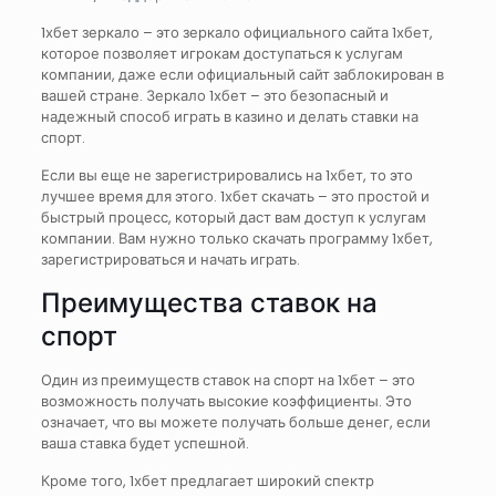
1хбет зеркало – это зеркало официального сайта 1хбет,
которое позволяет игрокам доступаться к услугам
компании, даже если официальный сайт заблокирован в
вашей стране. Зеркало 1хбет – это безопасный и
надежный способ играть в казино и делать ставки на
спорт.
Если вы еще не зарегистрировались на 1хбет, то это
лучшее время для этого. 1хбет скачать – это простой и
быстрый процесс, который даст вам доступ к услугам
компании. Вам нужно только скачать программу 1хбет,
зарегистрироваться и начать играть.
Преимущества ставок на
спорт
Один из преимуществ ставок на спорт на 1хбет – это
возможность получать высокие коэффициенты. Это
означает, что вы можете получать больше денег, если
ваша ставка будет успешной.
Кроме того, 1хбет предлагает широкий спектр