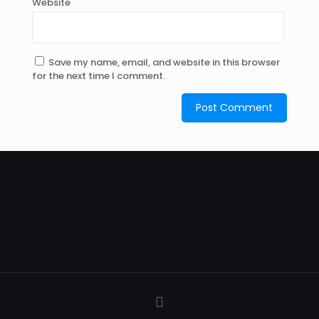
Website
Save my name, email, and website in this browser
for the next time I comment.