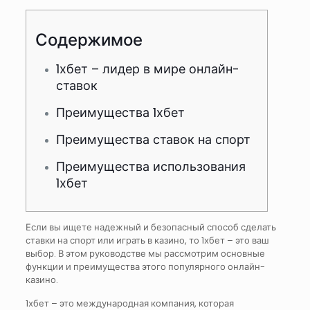
Содержимое
1хбет – лидер в мире онлайн-
ставок
Преимущества 1хбет
Преимущества ставок на спорт
Преимущества использования
1хбет
Если вы ищете надежный и безопасный способ сделать
ставки на спорт или играть в казино, то 1хбет – это ваш
выбор. В этом руководстве мы рассмотрим основные
функции и преимущества этого популярного онлайн-
казино.
1хбет – это международная компания, которая