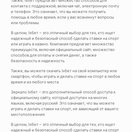
Также, 1хбет предлагает множество способов для
контакта с поддержкой, включая чат, электронную почту
и телефон. Это означает, что вы можете получить
помощь в любое время, если у вас возникнут вопросы
или проблемы.
В целом, 1хбет – это отличный выбор для тех, кто ищет
надежный и безопасный способ сделать ставки на спорт
или играть в казино. Компания предлагает множество
преимуществ, включая официальный сайт, множество
способов для оплаты и снятия денег, а также
безопасность и надежность.
Также, вы можете скачать 1хбет на свой компьютер или
смартфон, чтобы играть и делать ставки на спорт в любое
время и из любого места.
Зеркало 1хбет – это дополнительный способ доступа к
официальному сайту, который доступен на многих
языках, включая русский. Это означает, что вы можете
играть и делать ставки на спорт, не зависящий от вашего
местоположения.
В целом, 1хбет – это отличный выбор для тех, кто ищет
надежный и безопасный способ сделать ставки на спорт