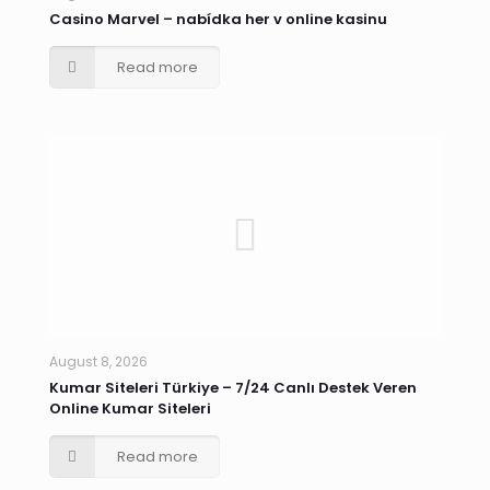
Casino Marvel – nabídka her v online kasinu
Read more
August 8, 2026
Kumar Siteleri Türkiye – 7/24 Canlı Destek Veren
Online Kumar Siteleri
Read more