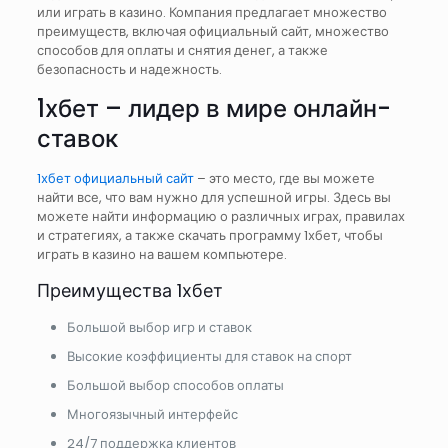
или играть в казино. Компания предлагает множество
преимуществ, включая официальный сайт, множество
способов для оплаты и снятия денег, а также
безопасность и надежность.
1хбет – лидер в мире онлайн-
ставок
1хбет официальный сайт
– это место, где вы можете
найти все, что вам нужно для успешной игры. Здесь вы
можете найти информацию о различных играх, правилах
и стратегиях, а также скачать программу 1хбет, чтобы
играть в казино на вашем компьютере.
Преимущества 1хбет
Большой выбор игр и ставок
Высокие коэффициенты для ставок на спорт
Большой выбор способов оплаты
Многоязычный интерфейс
24/7 поддержка клиентов