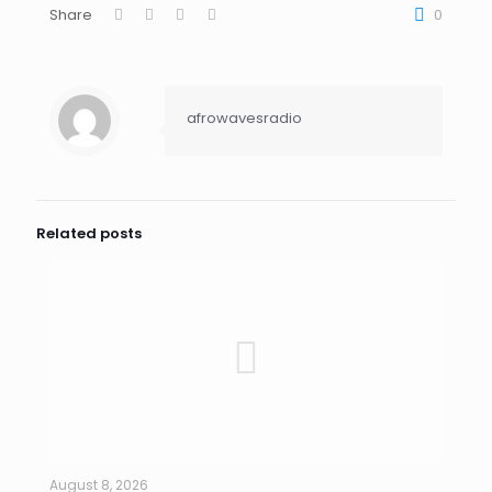
Share
0
afrowavesradio
Related posts
August 8, 2026