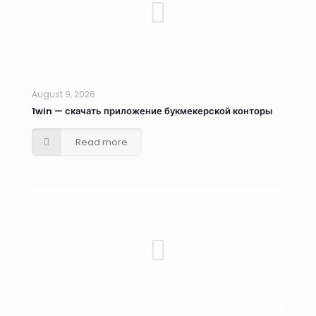
August 9, 2026
1win — скачать приложение букмекерской конторы
Read more