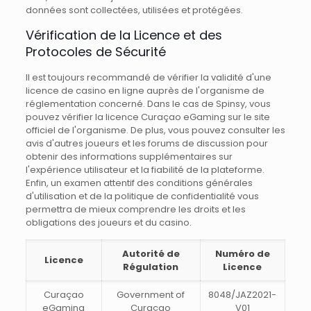
données sont collectées, utilisées et protégées.
Vérification de la Licence et des
Protocoles de Sécurité
Il est toujours recommandé de vérifier la validité d'une
licence de casino en ligne auprès de l'organisme de
réglementation concerné. Dans le cas de Spinsy, vous
pouvez vérifier la licence Curaçao eGaming sur le site
officiel de l'organisme. De plus, vous pouvez consulter les
avis d'autres joueurs et les forums de discussion pour
obtenir des informations supplémentaires sur
l'expérience utilisateur et la fiabilité de la plateforme.
Enfin, un examen attentif des conditions générales
d'utilisation et de la politique de confidentialité vous
permettra de mieux comprendre les droits et les
obligations des joueurs et du casino.
Autorité de
Numéro de
Licence
Régulation
Licence
Curaçao
Government of
8048/JAZ2021-
eGaming
Curaçao
V01