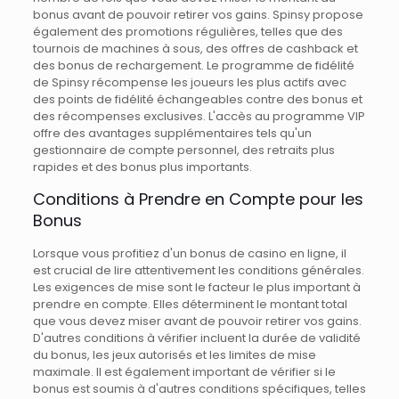
bonus avant de pouvoir retirer vos gains. Spinsy propose
également des promotions régulières, telles que des
tournois de machines à sous, des offres de cashback et
des bonus de rechargement. Le programme de fidélité
de Spinsy récompense les joueurs les plus actifs avec
des points de fidélité échangeables contre des bonus et
des récompenses exclusives. L'accès au programme VIP
offre des avantages supplémentaires tels qu'un
gestionnaire de compte personnel, des retraits plus
rapides et des bonus plus importants.
Conditions à Prendre en Compte pour les
Bonus
Lorsque vous profitiez d'un bonus de casino en ligne, il
est crucial de lire attentivement les conditions générales.
Les exigences de mise sont le facteur le plus important à
prendre en compte. Elles déterminent le montant total
que vous devez miser avant de pouvoir retirer vos gains.
D'autres conditions à vérifier incluent la durée de validité
du bonus, les jeux autorisés et les limites de mise
maximale. Il est également important de vérifier si le
bonus est soumis à d'autres conditions spécifiques, telles