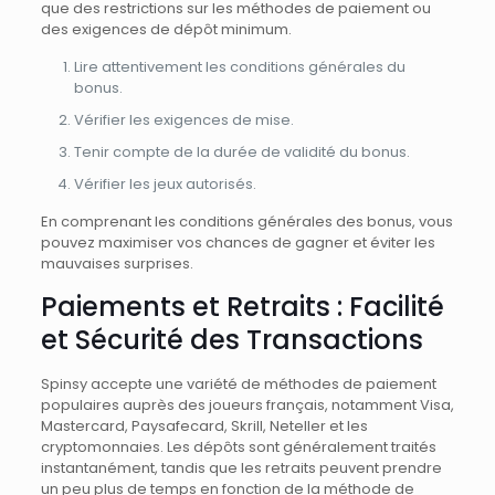
que des restrictions sur les méthodes de paiement ou
des exigences de dépôt minimum.
Lire attentivement les conditions générales du
bonus.
Vérifier les exigences de mise.
Tenir compte de la durée de validité du bonus.
Vérifier les jeux autorisés.
En comprenant les conditions générales des bonus, vous
pouvez maximiser vos chances de gagner et éviter les
mauvaises surprises.
Paiements et Retraits : Facilité
et Sécurité des Transactions
Spinsy accepte une variété de méthodes de paiement
populaires auprès des joueurs français, notamment Visa,
Mastercard, Paysafecard, Skrill, Neteller et les
cryptomonnaies. Les dépôts sont généralement traités
instantanément, tandis que les retraits peuvent prendre
un peu plus de temps en fonction de la méthode de