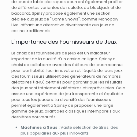
de jeux de table classiques pourront également profiter
de différentes variantes de roulette, de blackjack et de
baccarat. Spinsy propose également une section
dédiée aux jeux de "Game Shows", comme Monopoly
Live, offrant une alternative divertissante aux jeux de
casino traditionnels.
L'importance des Fournisseurs de Jeux
Le choix des fournisseurs de jeux est un indicateur
important de la qualité d'un casino en ligne. Spinsy a
choisi de collaborer avec des éditeurs de jeux reconnus
pour leur fiabilité, leur innovation et l'équité de leurs jeux.
Ces fournisseurs utilisent des générateurs de nombres
aléatoires (RNG) certifiés pour garantir que les résultats
des jeux sont totalement aléatoires et imprévisibles. Cela
assure une expérience de jeu transparente et équitable
pour tous les joueurs. La diversité des fournisseurs
permet également à Spinsy de proposer une large
gamme de jeux, allant des classiques intemporels aux
dernières nouveautés.
Machines à Sous :
Vaste sélection de titres, des
plus populaires aux plus innovants.