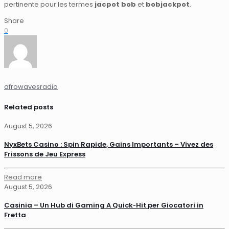
pertinente pour les termes
jacpot bob
et
bobjackpot
.
Share
0
afrowavesradio
Related posts
August 5, 2026
NyxBets Casino : Spin Rapide, Gains Importants – Vivez des
Frissons de Jeu Express
Read more
August 5, 2026
Casinia – Un Hub di Gaming A Quick‑Hit per Giocatori in
Fretta