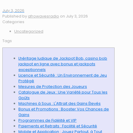
July 3, 2026
Published by
afrowavesradio
on
July 3, 2026
Categories
Uncategorized
Tags
Lhéritage ludique de Jackpot Bob, casino bob
jackpot en ligne avec bonus et jackpots
exceptionnels
Licence et Sécurité : Un Environnement de Jeu
Protégé
Mesures de Protection des Joueurs
Catalogue de Jeux : Une Variété pour Tous les
Goûts
Machines à Sous : L'Attrait des Gains Élevés
Bonus et Promotions : Booster Vos Chances de
Gains
Programmes de Fidélité et VIP
Paiements et Retraits : Facilité et Sécurité
Mobile et Application : Jouez Partout, à Tout