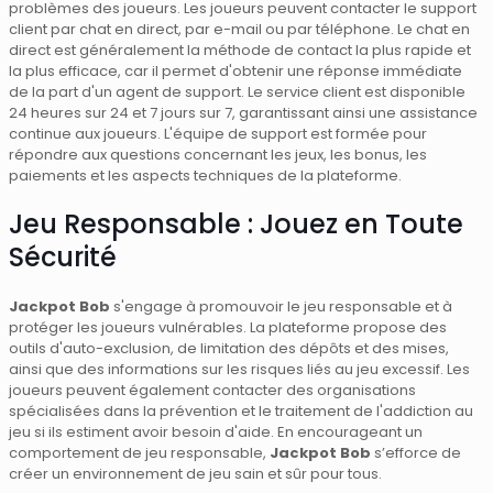
problèmes des joueurs. Les joueurs peuvent contacter le support
client par chat en direct, par e-mail ou par téléphone. Le chat en
direct est généralement la méthode de contact la plus rapide et
la plus efficace, car il permet d'obtenir une réponse immédiate
de la part d'un agent de support. Le service client est disponible
24 heures sur 24 et 7 jours sur 7, garantissant ainsi une assistance
continue aux joueurs. L'équipe de support est formée pour
répondre aux questions concernant les jeux, les bonus, les
paiements et les aspects techniques de la plateforme.
Jeu Responsable : Jouez en Toute
Sécurité
Jackpot Bob
s'engage à promouvoir le jeu responsable et à
protéger les joueurs vulnérables. La plateforme propose des
outils d'auto-exclusion, de limitation des dépôts et des mises,
ainsi que des informations sur les risques liés au jeu excessif. Les
joueurs peuvent également contacter des organisations
spécialisées dans la prévention et le traitement de l'addiction au
jeu si ils estiment avoir besoin d'aide. En encourageant un
comportement de jeu responsable,
Jackpot Bob
s’efforce de
créer un environnement de jeu sain et sûr pour tous.