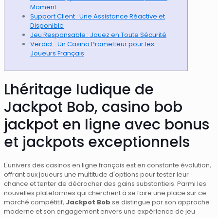
Moment
Support Client : Une Assistance Réactive et
Disponible
Jeu Responsable : Jouez en Toute Sécurité
Verdict : Un Casino Prometteur pour les
Joueurs Français
Lhéritage ludique de
Jackpot Bob, casino bob
jackpot en ligne avec bonus
et jackpots exceptionnels
L'univers des casinos en ligne français est en constante évolution,
offrant aux joueurs une multitude d'options pour tester leur
chance et tenter de décrocher des gains substantiels. Parmi les
nouvelles plateformes qui cherchent à se faire une place sur ce
marché compétitif,
Jackpot Bob
se distingue par son approche
moderne et son engagement envers une expérience de jeu