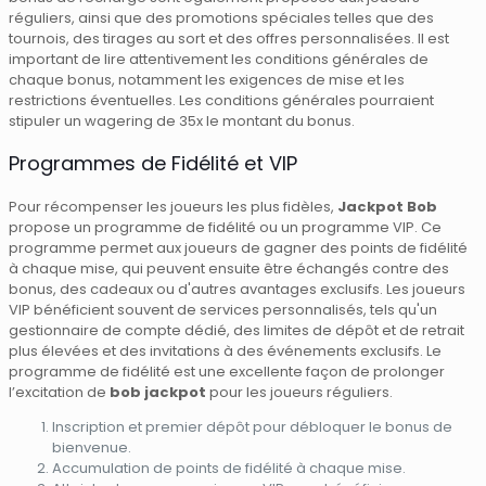
réguliers, ainsi que des promotions spéciales telles que des
tournois, des tirages au sort et des offres personnalisées. Il est
important de lire attentivement les conditions générales de
chaque bonus, notamment les exigences de mise et les
restrictions éventuelles. Les conditions générales pourraient
stipuler un wagering de 35x le montant du bonus.
Programmes de Fidélité et VIP
Pour récompenser les joueurs les plus fidèles,
Jackpot Bob
propose un programme de fidélité ou un programme VIP. Ce
programme permet aux joueurs de gagner des points de fidélité
à chaque mise, qui peuvent ensuite être échangés contre des
bonus, des cadeaux ou d'autres avantages exclusifs. Les joueurs
VIP bénéficient souvent de services personnalisés, tels qu'un
gestionnaire de compte dédié, des limites de dépôt et de retrait
plus élevées et des invitations à des événements exclusifs. Le
programme de fidélité est une excellente façon de prolonger
l’excitation de
bob jackpot
pour les joueurs réguliers.
Inscription et premier dépôt pour débloquer le bonus de
bienvenue.
Accumulation de points de fidélité à chaque mise.