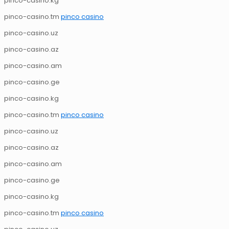
pinco-casino.kg
pinco-casino.tm
pinco casino
pinco-casino.uz
pinco-casino.az
pinco-casino.am
pinco-casino.ge
pinco-casino.kg
pinco-casino.tm
pinco casino
pinco-casino.uz
pinco-casino.az
pinco-casino.am
pinco-casino.ge
pinco-casino.kg
pinco-casino.tm
pinco casino