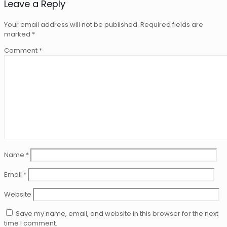
Leave a Reply
Your email address will not be published.
Required fields are
marked
*
Comment
*
Name
*
Email
*
Website
Save my name, email, and website in this browser for the next
time I comment.