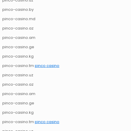
pinco-casino.uz
pinco-casino.by
pinco-casino.md
pinco-casino.az
pinco-casino.am
pinco-casino.ge
pinco-casino.kg
pinco-casino.tm
pinco casino
pinco-casino.uz
pinco-casino.az
pinco-casino.am
pinco-casino.ge
pinco-casino.kg
pinco-casino.tm
pinco casino