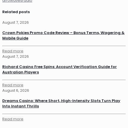
afrowavesradio
Related posts
August 7, 2026
Crown Pokies Promo Code Review – Bonus Terms, Wagering &
Mobile Guide
Read more
August 7, 2026
Richard Casino Free Spins: Account Verification Guide for
Australian Players
Read more
August 6, 2026
Dreams Casino: Where Short, High‑Intensity Slots Turn Play
Into Instant Thrills
Read more