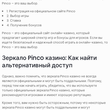
Pinco – это ваш выбор.
1. Регистрация на официальном сайте Pinco
2. Выбор игры
3. Ставка
4. Получение бонусов
Pinco – это официальный сайт онлайн-казино, который
предлагает широкий спектр игр и бонусы для игроков. Если вы
ищете безопасный и надежный способ играть в онлайн-казино, то
Pinco – это ваш выбор.
Зеркало Pinco казино: Как найти
альтернативный доступ
Однако, важно помнить, что зеркала Pinco казино не всегда
являются официальными и могут быть поддельными. Поэтому,
перед тем как начать играть, убедитесь, что вы используете
только официальные зеркала Pinco казино, которые
рекомендуются игроками и имеют хорошую репутацию.
Кроме того, вам нужно быть осторожным, потому что некоторые
зеркала Pinco казино могут быть поддельными и могут