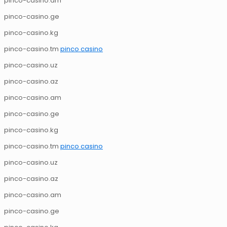
pinco-casino.am
pinco-casino.ge
pinco-casino.kg
pinco-casino.tm
pinco casino
pinco-casino.uz
pinco-casino.az
pinco-casino.am
pinco-casino.ge
pinco-casino.kg
pinco-casino.tm
pinco casino
pinco-casino.uz
pinco-casino.az
pinco-casino.am
pinco-casino.ge