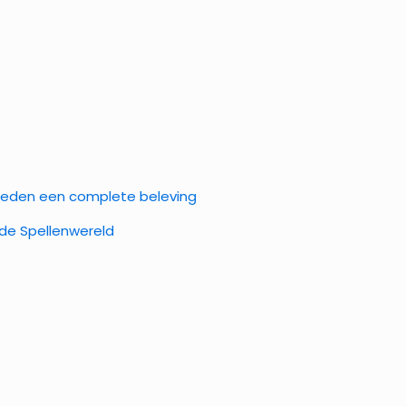
bieden een complete beleving
 de Spellenwereld