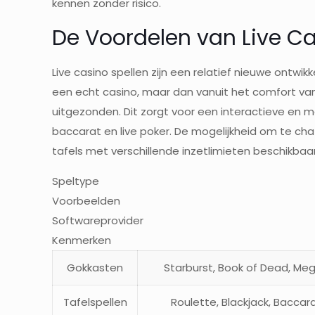
kennen zonder risico.
De Voordelen van Live Ca
Live casino spellen zijn een relatief nieuwe ontw
een echt casino, maar dan vanuit het comfort van
uitgezonden. Dit zorgt voor een interactieve en mee
baccarat en live poker. De mogelijkheid om te cha
tafels met verschillende inzetlimieten beschikbaa
Speltype
Voorbeelden
Softwareprovider
Kenmerken
Gokkasten
Starburst, Book of Dead, Me
Tafelspellen
Roulette, Blackjack, Baccara