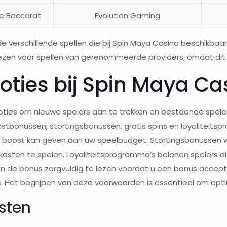
ive Baccarat
Evolution Gaming
 verschillende spellen die bij Spin Maya Casino beschikbaa
iezen voor spellen van gerenommeerde providers, omdat dit ee
ties bij Spin Maya Ca
oties om nieuwe spelers aan te trekken en bestaande spele
mstbonussen, stortingsbonussen, gratis spins en loyaliteit
e boost kan geven aan uw speelbudget. Stortingsbonussen w
asten te spelen. Loyaliteitsprogramma’s belonen spelers d
n de bonus zorgvuldig te lezen voordat u een bonus accept
 Het begrijpen van deze voorwaarden is essentieel om opti
isten