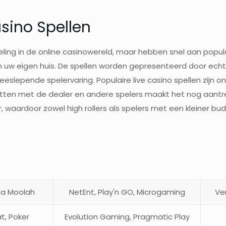
sino Spellen
ikkeling in de online casinowereld, maar hebben snel aan pop
 uw eigen huis. De spellen worden gepresenteerd door echt
slepende spelervaring. Populaire live casino spellen zijn onde
tten met de dealer en andere spelers maakt het nog aantrekk
r, waardoor zowel high rollers als spelers met een kleiner 
ga Moolah
NetEnt, Play'n GO, Microgaming
Ve
t, Poker
Evolution Gaming, Pragmatic Play