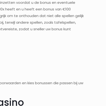
 inzetten voordat u de bonus en eventuele
30x heeft en u heeft een bonus van €100
jk om te onthouden dat niet alle spellen gelijk
 terwijl andere spellen, zoals tafelspellen,
etvereiste, zodat u sneller uw bonus kunt
 voorwaarden en kies bonussen die passen bij uw
asino