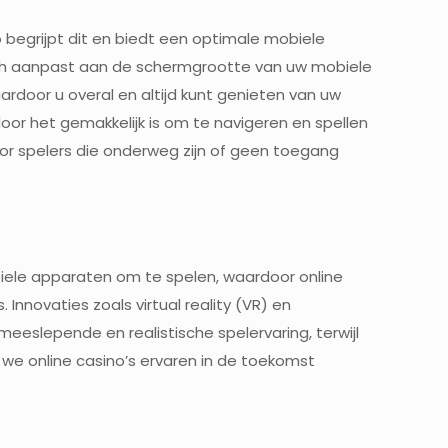
no begrijpt dit en biedt een optimale mobiele
isch aanpast aan de schermgrootte van uw mobiele
ardoor u overal en altijd kunt genieten van uw
rdoor het gemakkelijk is om te navigeren en spellen
oor spelers die onderweg zijn of geen toegang
iele apparaten om te spelen, waardoor online
novaties zoals virtual reality (VR) en
eeslepende en realistische spelervaring, terwijl
we online casino’s ervaren in de toekomst