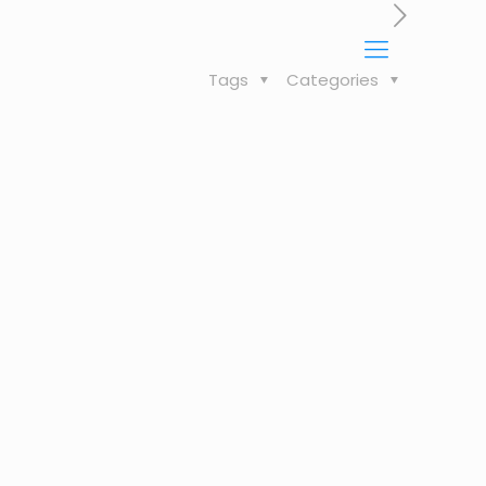
Tags
Categories