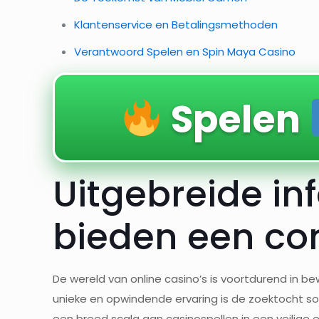
Klantenservice en Betalingsmethoden
Verantwoord Spelen en Spin Maya Casino
Spelen
Uitgebreide in
bieden een co
De wereld van online casino’s is voortdurend in b
unieke en opwindende ervaring is de zoektocht so
een breed scala aan casinospellen in een veilige