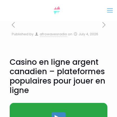
Published by
afrowavesradio
on
July 4, 2026
Casino en ligne argent
canadien – plateformes
populaires pour jouer en
ligne