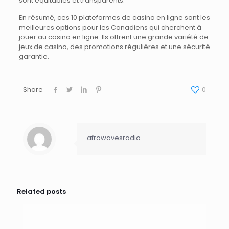
sont équitables et transparents.
En résumé, ces 10 plateformes de casino en ligne sont les
meilleures options pour les Canadiens qui cherchent à
jouer au casino en ligne. Ils offrent une grande variété de
jeux de casino, des promotions régulières et une sécurité
garantie.
Share
0
afrowavesradio
Related posts