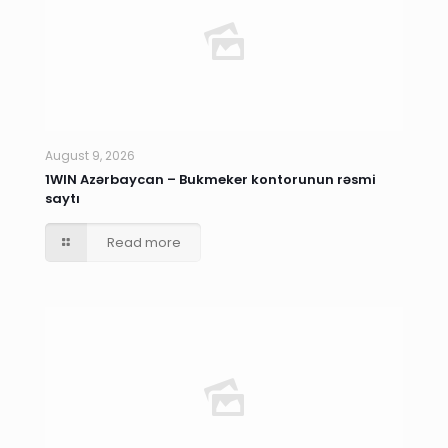
August 9, 2026
1WIN Azərbaycan – Bukmeker kontorunun rəsmi
saytı
Read more