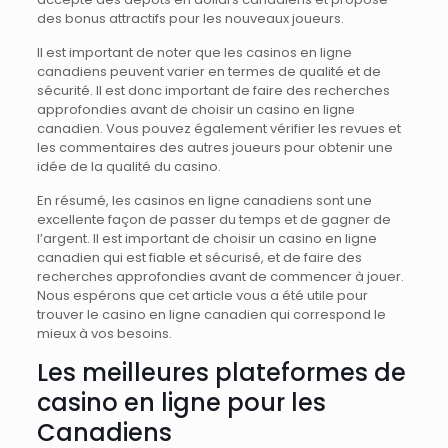
des bonus attractifs pour les nouveaux joueurs.
Il est important de noter que les casinos en ligne
canadiens peuvent varier en termes de qualité et de
sécurité. Il est donc important de faire des recherches
approfondies avant de choisir un casino en ligne
canadien. Vous pouvez également vérifier les revues et
les commentaires des autres joueurs pour obtenir une
idée de la qualité du casino.
En résumé, les casinos en ligne canadiens sont une
excellente façon de passer du temps et de gagner de
l’argent. Il est important de choisir un casino en ligne
canadien qui est fiable et sécurisé, et de faire des
recherches approfondies avant de commencer à jouer.
Nous espérons que cet article vous a été utile pour
trouver le casino en ligne canadien qui correspond le
mieux à vos besoins.
Les meilleures plateformes de
casino en ligne pour les
Canadiens