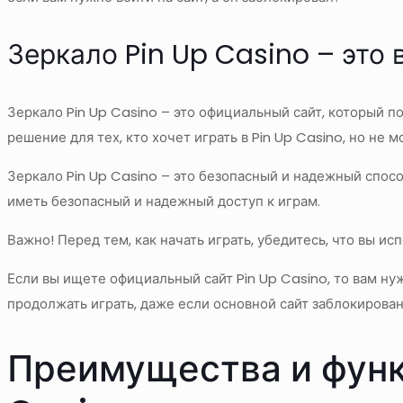
Зеркало Pin Up Casino – это
Зеркало Pin Up Casino – это официальный сайт, который п
решение для тех, кто хочет играть в Pin Up Casino, но не 
Зеркало Pin Up Casino – это безопасный и надежный способ
иметь безопасный и надежный доступ к играм.
Важно! Перед тем, как начать играть, убедитесь, что вы и
Если вы ищете официальный сайт Pin Up Casino, то вам нуж
продолжать играть, даже если основной сайт заблокирован.
Преимущества и функ