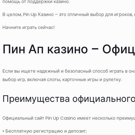
помощь от поддержки казино.
В целом, Pin Up Казино – это отличный выбор для игроков,
Начните играть сейчас!
Пин Ап казино – Офи
Если вы ищете надежный и безопасный способ играть в онл
выбор игр, включая слоты, карточные игры и рулетку.
Преимущества официального 
Официальный сайт Pin Up Casino имеет несколько преимуще
• Бесплатную регистрацию и депозит;