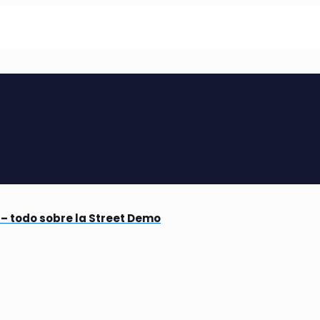
 – todo sobre la Street Demo