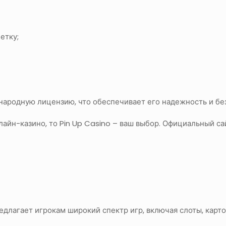
етку;
народную лицензию, что обеспечивает его надежность и бе
айн-казино, то Pin Up Casino – ваш выбор. Официальный са
едлагает игрокам широкий спектр игр, включая слоты, карточ