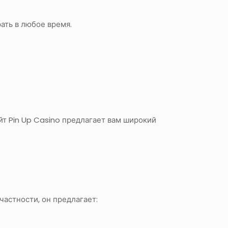
ать в любое время.
йт Pin Up Casino предлагает вам широкий
астности, он предлагает: