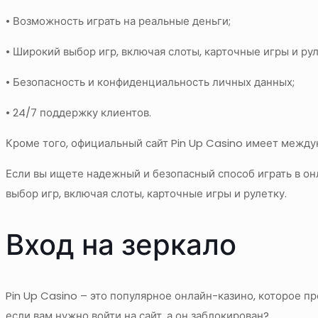
• Возможность играть на реальные деньги;
• Широкий выбор игр, включая слоты, карточные игры и рул
• Безопасность и конфиденциальность личных данных;
• 24/7 поддержку клиентов.
Кроме того, официальный сайт Pin Up Casino имеет между
Если вы ищете надежный и безопасный способ играть в онл
выбор игр, включая слоты, карточные игры и рулетку.
Вход на зеркало
Pin Up Casino – это популярное онлайн-казино, которое пр
если вам нужно войти на сайт, а он заблокирован?