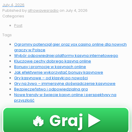
July 4, 2026
Published by
afrowavesradio
on
July 4, 2026
Categories
Post
Tags
Ogromny potencjał gier oraz vox casino online dla nowych
graczy w Polsce
Wybór odpowiedniej platformy kasyna internetowego
Kluczowe cechy dobrego kasyna online
Bonusy i promocje w kasynach online
Jak efektywnie wykorzystać bonusy kasynowe
Gry kasynowe – od klasyki po nowości
Gry na żywo – immersyjne doświadczenie kasynowe
Bezpieczeństwo i odpowiedzialna gra
Nowe trendy w świecie kasyn online i perspektywy na
przyszłość
🔥 Graj ▶️