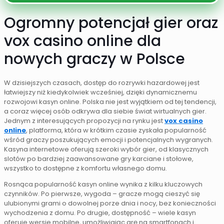
Ogromny potencjał gier oraz
vox casino online dla
nowych graczy w Polsce
W dzisiejszych czasach, dostęp do rozrywki hazardowej jest
łatwiejszy niż kiedykolwiek wcześniej, dzięki dynamicznemu
rozwojowi kasyn online. Polska nie jest wyjątkiem od tej tendencji,
a coraz więcej osób odkrywa dla siebie świat wirtualnych gier.
Jednym z interesujących propozycji na rynku jest
vox casino
online
, platforma, która w krótkim czasie zyskała popularność
wśród graczy poszukujących emocji i potencjalnych wygranych.
Kasyna internetowe oferują szeroki wybór gier, od klasycznych
slotów po bardziej zaawansowane gry karciane i stołowe,
wszystko to dostępne z komfortu własnego domu.
Rosnąca popularność kasyn online wynika z kilku kluczowych
czynników. Po pierwsze, wygoda – gracze mogą cieszyć się
ulubionymi grami o dowolnej porze dnia i nocy, bez konieczności
wychodzenia z domu. Po drugie, dostępność – wiele kasyn
oferuje wersje mobilne, umożliwiając grę na smartfonach i