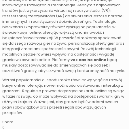
innowacyjne rozwiązania i technologie. Jednym z najnowszych
trendów jest wykorzystanie wirtualnej rzeczywistości (VR) i
rozszerzonej rzeczywistości (AR) do stworzenia jeszcze bardziej
immersyjnych i realistycznych doświadczeń gry. Technologia
blockchain i kryptowaluty również zyskują na popularności w
świecie kasyn online, oferując większą anonimowość i
bezpieczeństwo transakcji. W przyszłości możemy spodziewać
się dalszego rozwoju gier na żywo, personalizacji oferty gier oraz
integracji z mediami społecznościowymi. Rozwój technologii
mobilnych będzie również wpływał na dostępność i wygodę
grania w kasynach online. Platformy
vox casino online
będą
musiały dostosowywać się do zmieniających się potrzeb i
oczekiwań graczy, aby utrzymać swoją konkurencyjność na rynku.
Wzrost popularności e-sportu może również wpłynąć na rozwój
kasyn online, oferując nowe możliwości obstawiania i interakcji z
graczami. Regulacje prawne dotyczące hazardu online są wciąż
w fazie rozwoju, co może wpływać na dostępność i warunki gry w
różnych krajach. Ważne jest, aby gracze byli świadomi swoich
praw i obowiązków oraz przestrzegali obowiązujących
przepisów.
Share
0