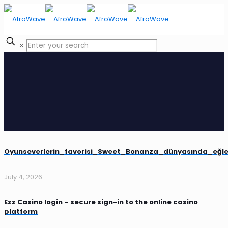
✕
Oyunseverlerin_favorisi_Sweet_Bonanza_dünyasında_eğ
July 4, 2026
Ezz Casino login – secure sign-in to the online casino
platform