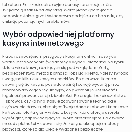
tabletach. Po trzecie, atrakcyjne bonusy i promocje, które
zwiększają szanse na wygraną. Warto jednak pamiętać o
odpowiedzialnej grze i świadomym podejściu do hazardu, aby
uniknąć potencjalnych problemów.
Wybór odpowiedniej platformy
kasyna internetowego
Przed rozpoczęciem przygody z kasynem online, niezwykle
ważne jest dokonanie świadomego wyboru platformy. Na rynku
działa wiele kasyn, różniących się pod względem oferty,
bezpieczeństwa, metod płatności i obsługi klienta. Należy zwrócić
uwagę na kilka kluczowych aspektów. Po pierwsze, licencja –
upewnij się, że kasyno posiada ważną licencję wydaną przez
renomowany organ regulacyjny, co gwarantuje uczciwość i
legalność prowadzonej działalności. Po drugie, bezpieczeństwo
– sprawdź, czy kasyno stosuje zaawansowane technologie
szyfrowania danych, chroniące Twoje dane osobowe i finansowe.
Po trzecie, oferta gier – wybierz kasyno, które oferuje szeroki
wybór gier, odpowiadających Twoim preferencjom. Po czwarte,
metody płatności – upewnij się, że kasyno akceptuje metody
płatności, które są dla Ciebie wygodne i bezpieczne.