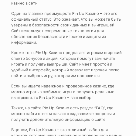
казино в сети.
Один из главных преимуществ Pin Up Казино – это его
официальный статус. Это означает, что вы можете быть
уверены в безопасности своих данных и выигрышей.
Сайт использует современные технологии для
обеспечения безопасности игроков и защиты их
информации.
Кроме того, Pin Up Казино предлагает игрокам широкий
спектр бонусов и акций, которые помогут вам начать
играть и получать выигрыши. Сайт имеет простой и
удобный интерфейс, который позволяет игрокам легко
найти и выбрать игру, которая им понравится.
Если вы ищете надежное и проверенное казино, где
можно играть в любимые игры и получать реальные
выигрыши, то Pin Up Казино – ваш выбор!
Также, на сайте Pin Up Казино есть раздел “FAQ”, где
можно найти ответы на часто задаваемые вопросы и
получить дополнительную информацию о сайте.
В целом, Pin Up Казино – это отличный выбор для
игроков, которые ищут надежное и проверенное казино,