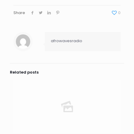
Share
0
afrowavesradio
Related posts