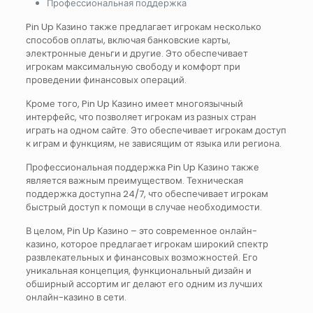
Профессиональная поддержка
Pin Up Казино также предлагает игрокам несколько
способов оплаты, включая банковские карты,
электронные деньги и другие. Это обеспечивает
игрокам максимальную свободу и комфорт при
проведении финансовых операций.
Кроме того, Pin Up Казино имеет многоязычный
интерфейс, что позволяет игрокам из разных стран
играть на одном сайте. Это обеспечивает игрокам доступ
к играм и функциям, не зависящим от языка или региона.
Профессиональная поддержка Pin Up Казино также
является важным преимуществом. Техническая
поддержка доступна 24/7, что обеспечивает игрокам
быстрый доступ к помощи в случае необходимости.
В целом, Pin Up Казино – это современное онлайн-
казино, которое предлагает игрокам широкий спектр
развлекательных и финансовых возможностей. Его
уникальная концепция, функциональный дизайн и
обширный ассортим иг делают его одним из лучших
онлайн-казино в сети.