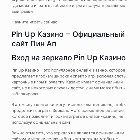
где можно играть в любимые игры и получать реальные
выигрыши.
Начните играть сейчас!
Pin Up Казино – Официальный
сайт Пин Ап
Вход на зеркало Pin Up Казино
Pin Up Казино – это популярное онлайн-казино, которое
предлагает игрокам широкий спектр игр, включая слоты,
карточные игры и рулетку. Казино имеет официальный
сайт, но в некоторых случаях доступ к нему может быть
заблокирован.
В этом случае игроки могут использовать зеркало, чтобы
продолжить играть. Зеркало – это временное решение,
которое позволяет игрокам играть в онлайн-казино, не
используя официальный сайт.
Важно отметить, что зеркало не является официальным
сайтом, и игроки должны быть осторожны, чтобы не