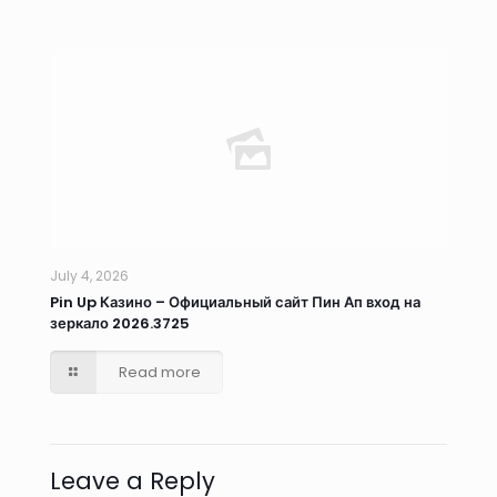
July 4, 2026
Pin Up Казино – Официальный сайт Пин Ап вход на
зеркало 2026.3725
Read more
Leave a Reply