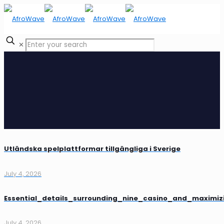
✕
Utländska spelplattformar tillgängliga i Sverige
July 4, 2026
Essential_details_surrounding_nine_casino_and_maximi
July 4, 2026