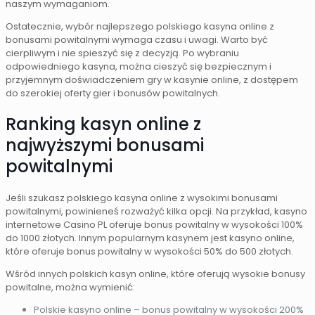
naszym wymaganiom.
Ostatecznie, wybór najlepszego polskiego kasyna online z
bonusami powitalnymi wymaga czasu i uwagi. Warto być
cierpliwym i nie spieszyć się z decyzją. Po wybraniu
odpowiedniego kasyna, można cieszyć się bezpiecznym i
przyjemnym doświadczeniem gry w kasynie online, z dostępem
do szerokiej oferty gier i bonusów powitalnych.
Ranking kasyn online z
najwyższymi bonusami
powitalnymi
Jeśli szukasz polskiego kasyna online z wysokimi bonusami
powitalnymi, powinieneś rozważyć kilka opcji. Na przykład, kasyno
internetowe Casino PL oferuje bonus powitalny w wysokości 100%
do 1000 złotych. Innym popularnym kasynem jest kasyno online,
które oferuje bonus powitalny w wysokości 50% do 500 złotych.
Wśród innych polskich kasyn online, które oferują wysokie bonusy
powitalne, można wymienić:
Polskie kasyno online – bonus powitalny w wysokości 200%