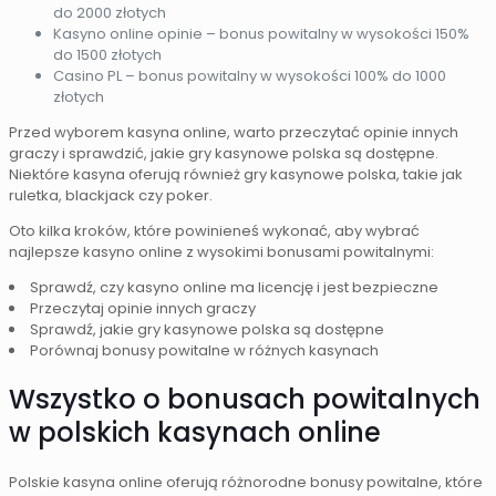
do 2000 złotych
Kasyno online opinie – bonus powitalny w wysokości 150%
do 1500 złotych
Casino PL – bonus powitalny w wysokości 100% do 1000
złotych
Przed wyborem kasyna online, warto przeczytać opinie innych
graczy i sprawdzić, jakie gry kasynowe polska są dostępne.
Niektóre kasyna oferują również gry kasynowe polska, takie jak
ruletka, blackjack czy poker.
Oto kilka kroków, które powinieneś wykonać, aby wybrać
najlepsze kasyno online z wysokimi bonusami powitalnymi:
Sprawdź, czy kasyno online ma licencję i jest bezpieczne
Przeczytaj opinie innych graczy
Sprawdź, jakie gry kasynowe polska są dostępne
Porównaj bonusy powitalne w różnych kasynach
Wszystko o bonusach powitalnych
w polskich kasynach online
Polskie kasyna online oferują różnorodne bonusy powitalne, które