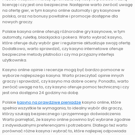
licencję i czy jest ono bezpieczne. Następnie warto zwrócić uwagę
na ofertę gier, w tym kasyno online automaty i gry kasynowe
polska, oraz na bonusy powitalne i promocje dostępne dla
nowych graczy.
Polskie kasyna online oferują różnorodne gry kasynowe, w tym
automaty, ruletkę, blackjacka i pokera. Warto wybrać kasyno,
które oferuje duży wybór gier i regularnie aktualizuje swoją ofertę.
Dodatkowo, warto sprawdzić, czy kasyno internetowe oferuje
bezpieczne metody płatności i czy ma przyjazny interfejs
użytkownika.
Kasyno online opinie i recenzje mogą być bardzo pomocne w
wyborze najlepszego kasyna. Warto przeczytać opinie innych
graczy i sprawdzić, czy kasyno ma dobre oceny. Ponadto, warto
zwrócić uwagę na to, czy kasyno oferuje pomoc techniczną i czy
jest ona dostępna 24 godziny na dobę.
Polskie
kasyno na prawdziwe pieniadze
kasyno online, które
spełnia wszystkie te wymagania, to idealny wybór dla graczy,
którzy szukają bezpiecznego i przyjemnego doświadczenia.
Warto pamiętać, że kasyno online powinno być wybrane zgodnie
z indywidualnymi preferencjami i potrzebami. Dlatego też warto
porównać różne kasyna i wybrać to, które najlepiej odpowiada