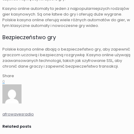
Kasyno online automaty to jeden z najpopularniejszych rodzajów
gier kasynowych. Są one łatwe do gry i oferują duże wygrane.
Polskie kasyna online oferują wiele różnych automatów do gier, w
tym klasyczne automaty i nowoczesne gry wideo.
Bezpieczeństwo gry
Polskie kasyna online dbają o bezpieczeństwo gry, aby zapewnić
graczom uczciwą i bezpieczną rozgrywkę. Kasyna online używają
zaawansowanych technologii, takich jak szyfrowanie SSL, aby
chronić dane graczy i zapewnić bezpieczeństwo transakcji.
Share
0
afrowavesradio
Related posts