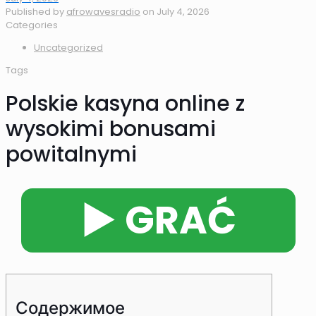
Published by
afrowavesradio
on
July 4, 2026
Categories
Uncategorized
Tags
Polskie kasyna online z
wysokimi bonusami
powitalnymi
▶️ GRAĆ
Содержимое