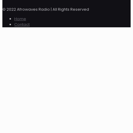
© 2022 Afrowaves Radio | All Rights Reserved
Home
Contact