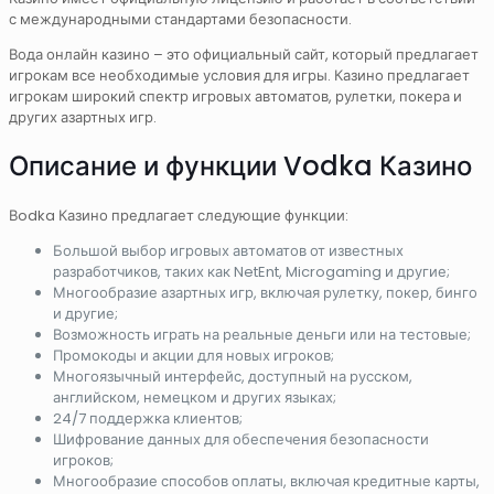
с международными стандартами безопасности.
Вода онлайн казино – это официальный сайт, который предлагает
игрокам все необходимые условия для игры. Казино предлагает
игрокам широкий спектр игровых автоматов, рулетки, покера и
других азартных игр.
Описание и функции Vodka Казино
Вodka Казино предлагает следующие функции:
Большой выбор игровых автоматов от известных
разработчиков, таких как NetEnt, Microgaming и другие;
Многообразие азартных игр, включая рулетку, покер, бинго
и другие;
Возможность играть на реальные деньги или на тестовые;
Промокоды и акции для новых игроков;
Многоязычный интерфейс, доступный на русском,
английском, немецком и других языках;
24/7 поддержка клиентов;
Шифрование данных для обеспечения безопасности
игроков;
Многообразие способов оплаты, включая кредитные карты,