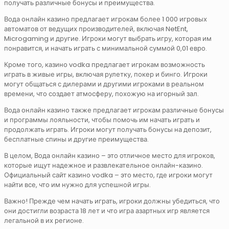
получать различные бонусы и преимущества.
Вода онлайн казино предлагает игрокам более 1 000 игровых
автоматов от ведущих производителей, включая NetEnt,
Microgaming и другие. Игроки могут выбрать игру, которая им
понравится, и начать играть с минимальной суммой 0,01 евро.
Кроме того, казино vodka предлагает игрокам возможность
играть в живые игры, включая рулетку, покер и бинго. Игроки
могут общаться с дилерами и другими игроками в реальном
времени, что создает атмосферу, похожую на игорный зал.
Вода онлайн казино также предлагает игрокам различные бонусы
и программы лояльности, чтобы помочь им начать играть и
продолжать играть. Игроки могут получать бонусы на депозит,
бесплатные спины и другие преимущества.
В целом, Вода онлайн казино – это отличное место для игроков,
которые ищут надежное и развлекательное онлайн-казино.
Официальный сайт казино vodka – это место, где игроки могут
найти все, что им нужно для успешной игры.
Важно! Прежде чем начать играть, игроки должны убедиться, что
они достигли возраста 18 лет и что игра азартных игр является
легальной в их регионе.