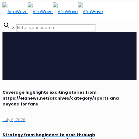
✕
Coverage highlights exciting stories from
https://elanews.net/archives/category/sports and
beyond for fans
July 6, 2026
Strategy from beginners to pros through