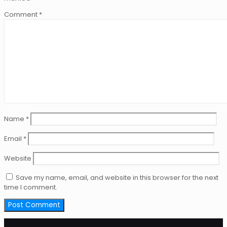
Comment
*
Name
*
Email
*
Website
Save my name, email, and website in this browser for the next
time I comment.