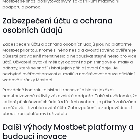
Mostbet se snaží poskytovat svým zákazníkům maximální
podporu a pomoc.
Zabezpečení účtu a ochrana
osobních údajů
Zabezpečení účtu a ochrana osobních údajů jsou na platformě
Mostbet prioritou. Kromě silného hesla a dvoufázového ověření je
důležité pravidelně měnit heslo a nepoužívat stejné heslo pro více
účtů. Uživatelé by také měli být opatrní na phishingové e-maily a
odkazy, které se snaží získat jejich přihlašovací údaje. Je
nezbytné ověřovat pravost e-mailů a navštěvovat pouze oficiální
webové stránky Mostbet.
Pravidelně kontrolujte historii transakcí a hlaste jakékoli
neautorizované aktivity zákaznické podpoře. Také si uvědomte, že
sdílení přihlašovacích údajů s třetími osobami je přísně zakázáno
a může vést k zablokování účtu. Zabezpečení je zodpovědností
obou stran, platformy i uživatele.
Další výhody Mostbet platformy a
budoucí inovace