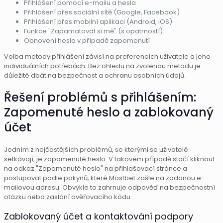
Přihlášení pomocí e-mailu a hesla
Přihlášení přes sociální sítě (Google, Facebook)
Přihlášení přes mobilní aplikaci (Android, iOS)
Funkce "Zapamatovat si mě" (s opatrností)
Obnovení hesla v případě zapomenutí
Volba metody přihlášení závisí na preferencích uživatele a jeho
individuálních potřebách. Bez ohledu na zvolenou metodu je
důležité dbát na bezpečnost a ochranu osobních údajů.
Řešení problémů s přihlášením:
Zapomenuté heslo a zablokovaný
účet
Jedním z nejčastějších problémů, se kterými se uživatelé
setkávají, je zapomenuté heslo. V takovém případě stačí kliknout
na odkaz "Zapomenuté heslo" na přihlašovací stránce a
postupovat podle pokynů, které Mostbet zašle na zadanou e-
mailovou adresu. Obvykle to zahrnuje odpověď na bezpečnostní
otázku nebo zaslání ověřovacího kódu.
Zablokovaný účet a kontaktování podpory