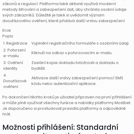
zákonů a regulací. Platforma také aktivně využívá moderní
metody šifrování a zabezpečení dat, aby chránila osobní údaje
svých zákazníků. Důležité je také si uvědomit význam
dvoufázového ověření, které přidává další vrstvu zabezpečení.
Krok
Popis
1. Registrace
Vyplnění registračního formuláře s osobními údaji.
2. Potvrzení
Kliknutí na odkaz v potvrzovacím e-mailu.
e-mailu
3. Ověření
Zaslání kopie dokladu totožnosti a dokladu o
identity
bydlišti.
4.
Aktivace další vrstvy zabezpečení pomocí SMS
Dvoufázové
kódu nebo autentizační aplikace.
ověření
Po dokončení těchto kroků je uživatel připraven na první přihlášení
a může plně využívat všechny funkce a nabídky platformy Mostbet.
Je doporučeno si prostudovat pravidla platformy a odpovědně
hrát.
Možnosti přihlášení: Standardní