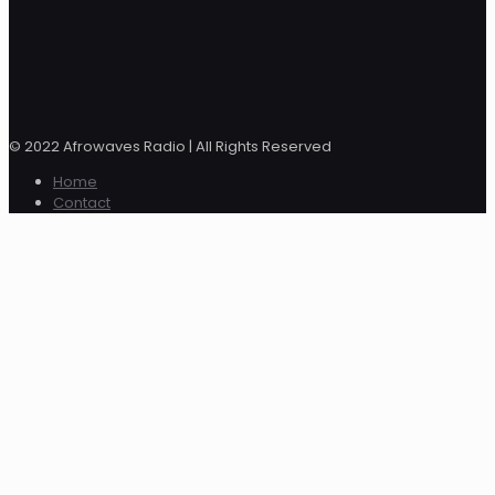
© 2022 Afrowaves Radio | All Rights Reserved
Home
Contact