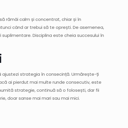
să rămâi calm și concentrat, chiar și în
i atunci când ar trebui să te oprești. De asemenea,
i suplimentare. Disciplina este cheia succesului în
i
ă ajustezi strategia în consecință. Urmărește-ți
. Dacă ai pierdut mai multe runde consecutiv, este
mită strategie, continuă să o folosești, dar fii
orie, doar sanse mai mari sau mai mici.