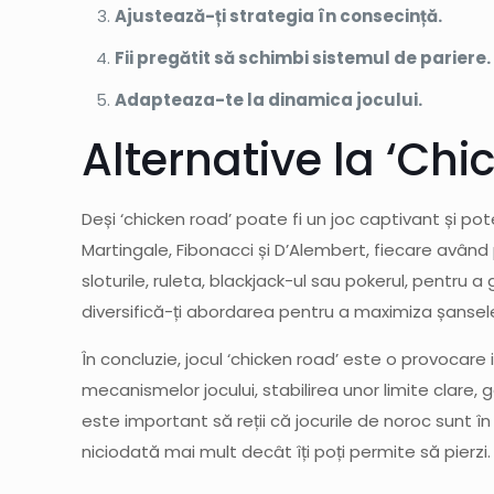
Ajustează-ți strategia în consecință.
Fii pregătit să schimbi sistemul de pariere.
Adapteaza-te la dinamica jocului.
Alternative la ‘Ch
Deși ‘chicken road’ poate fi un joc captivant și pot
Martingale, Fibonacci și D’Alembert, fiecare având 
sloturile, ruleta, blackjack-ul sau pokerul, pentru a
diversifică-ți abordarea pentru a maximiza șansele 
În concluzie, jocul ‘chicken road’ este o provocare
mecanismelor jocului, stabilirea unor limite clare,
este important să reții că jocurile de noroc sunt î
niciodată mai mult decât îți poți permite să pierzi.