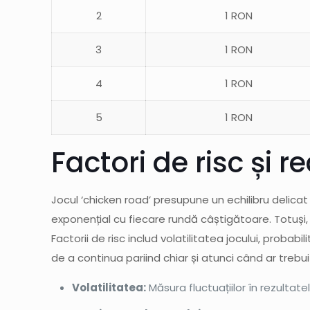
2
1 RON
3
1 RON
4
1 RON
5
1 RON
Factori de risc și
Jocul ‘chicken road’ presupune un echilibru delica
exponențial cu fiecare rundă câștigătoare. Totuși, 
Factorii de risc includ volatilitatea jocului, probab
de a continua pariind chiar și atunci când ar trebu
Volatilitatea:
Măsura fluctuațiilor în rezultatel