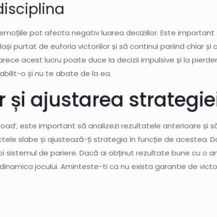
disciplina
emoțiile pot afecta negativ luarea deciziilor. Este important 
și purtat de euforia victoriilor și să continui pariind chiar ș
arece acest lucru poate duce la decizii impulsive și la pierder
bilit-o și nu te abate de la ea.
r și ajustarea strategie
oad’, este important să analizezi rezultatele anterioare și s
punctele slabe și ajustează-ți strategia în funcție de acestea
i sistemul de pariere. Dacă ai obținut rezultate bune cu o anu
 dinamica jocului. Aminteste-ti ca nu exista garantie de vict