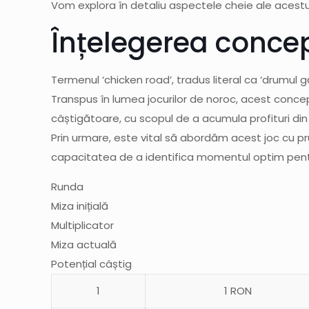
Vom explora în detaliu aspectele cheie ale acestui 
Înțelegerea concep
Termenul ‘chicken road’, tradus literal ca ‘drumul 
Transpus în lumea jocurilor de noroc, acest concep
câștigătoare, cu scopul de a acumula profituri din 
Prin urmare, este vital să abordăm acest joc cu pru
capacitatea de a identifica momentul optim pentru 
Runda
Miza inițială
Multiplicator
Miza actuală
Potențial câștig
1
1 RON