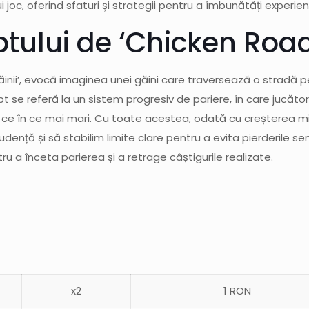
joc, oferind sfaturi și strategii pentru a îmbunătăți experien
tului de ‘Chicken Road
găinii’, evocă imaginea unei găini care traversează o stradă pe
t se referă la un sistem progresiv de pariere, în care jucăto
ce în ce mai mari. Cu toate acestea, odată cu creșterea mizei
dență și să stabilim limite clare pentru a evita pierderile se
a înceta parierea și a retrage câștigurile realizate.
x2
1 RON