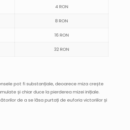
4 RON
8 RON
16 RON
32 RON
pensele pot fi substanțiale, deoarece miza crește
late și chiar duce la pierderea mizei inițiale.
torilor de a se lăsa purtați de euforia victoriilor și