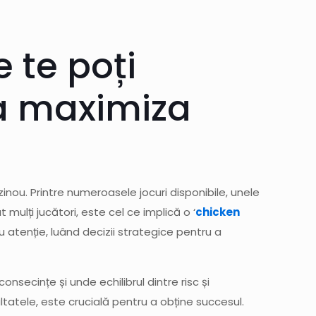
 te poți
a maximiza
zinou. Printre numeroasele jocuri disponibile, unele
mulți jucători, este cel ce implică o ‘
chicken
u atenție, luând decizii strategice pentru a
nsecințe și unde echilibrul dintre risc și
tatele, este crucială pentru a obține succesul.