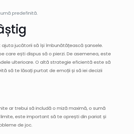
 sumă predefinită.
âștig
ot ajuta jucătorii să își îmbunătățească șansele.
e care ești dispus să o pierzi. De asemenea, este
ndele ulterioare. O altă strategie eficientă este să
 să te lăsați purtat de emoții și să iei decizii
 limite ar trebui să includă o miză maximă, o sumă
limite, este important să te oprești din pariat și
probleme de joc.