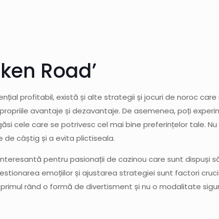
icken Road’
ențial profitabil, există și alte strategii și jocuri de noroc c
propriile avantaje și dezavantaje. De asemenea, poți experime
 găsi cele care se potrivesc cel mai bine preferințelor tale. Nu 
de câștig și a evita plictiseala.
 interesantă pentru pasionații de cazinou care sunt dispuși să
 gestionarea emoțiilor și ajustarea strategiei sunt factori cru
n primul rând o formă de divertisment și nu o modalitate sigu