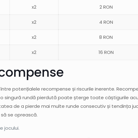
x2
2 RON
x2
4 RON
x2
8 RON
x2
16 RON
 recompense
t între potențialele recompense și riscurile inerente. Recom
o singură rundă pierdută poate șterge toate câștigurile acumu
ilitatea de a pierde mai multe runde consecutiv și tendința jucă
i să se oprească.
e jocului.