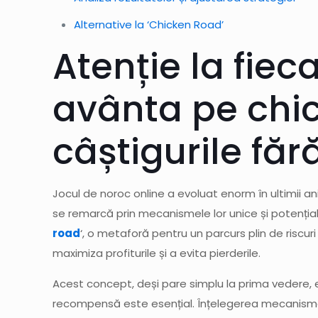
Alternative la ‘Chicken Road’
Atenție la fiec
avânta pe chi
câștigurile făr
Jocul de noroc online a evoluat enorm în ultimii ani
se remarcă prin mecanismele lor unice și potențialul
road
‘, o metaforă pentru un parcurs plin de riscur
maximiza profiturile și a evita pierderile.
Acest concept, deși pare simplu la prima vedere, es
recompensă este esențial. Înțelegerea mecanismelor