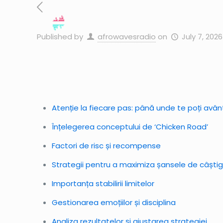
Published by
afrowavesradio
on
July 7, 2026
Atenție la fiecare pas: până unde te poți avân
Înțelegerea conceptului de ‘Chicken Road’
Factori de risc și recompense
Strategii pentru a maximiza șansele de câști
Importanța stabilirii limitelor
Gestionarea emoțiilor și disciplina
Analiza rezultatelor și ajustarea strategiei