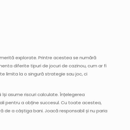
are merită explorate. Printre acestea se numără
nta diferite tipuri de jocuri de cazinou, cum ar fi
te limita la o singură strategie sau joc, ci
 își asume riscuri calculate. Înțelegerea
ciali pentru a obține succesul. Cu toate acestea,
ră de a câștiga bani. Joacă responsabil și nu paria