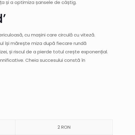
ța și a optimiza șansele de câștig.
’
riculoasă, cu mașini care circulă cu viteză.
rul își mărește miza după fiecare rundă
, și riscul de a pierde totul crește exponențial.
mnificative. Cheia succesului constă în
2 RON