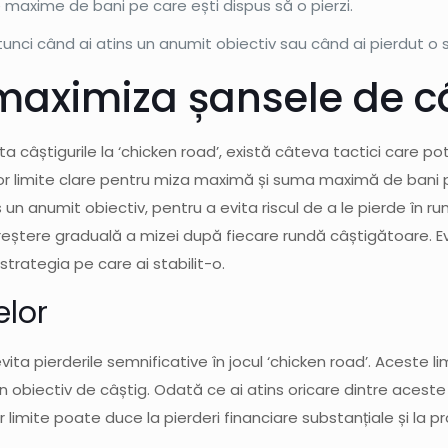
 maxime de bani pe care ești dispus să o pierzi.
atunci când ai atins un anumit obiectiv sau când ai pierdut o
 maximiza șansele de c
nta câștigurile la ‘chicken road’, există câteva tactici care p
or limite clare pentru miza maximă și suma maximă de bani p
un anumit obiectiv, pentru a evita riscul de a le pierde în ru
eștere graduală a mizei după fiecare rundă câștigătoare. Evită
strategia pe care ai stabilit-o.
elor
evita pierderile semnificative în jocul ‘chicken road’. Aceste
n obiectiv de câștig. Odată ce ai atins oricare dintre aceste 
r limite poate duce la pierderi financiare substanțiale și la 