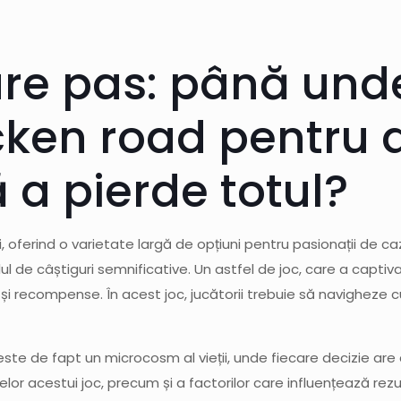
are pas: până unde
cken road pentru 
ă a pierde totul?
, oferind o varietate largă de opțiuni pentru pasionații de ca
 de câștiguri semnificative. Un astfel de joc, care a captivat 
i și recompense. În acest joc, jucătorii trebuie să navigheze c
te de fapt un microcosm al vieții, unde fiecare decizie are co
 acestui joc, precum și a factorilor care influențează rezul