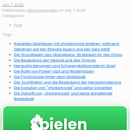
July 7, 2026
Published by
afrowavesradio
on
July 7, 2026
Categories
Post
Tags
Rasantes Abenteuer mit chickenroad erleben, während
Gefahren auf der Strecke lauern und der Sieg zählt
Die Grundlagen des Überlebens: Strategien für den Erfolg
Die Bedeutung der Geduld und des Timings
Herausforderungen und Schwierigkeitsgrade im Spiel
Die Rolle von Power-Ups und Hindernissen
Die Psychologie hinter dem Spielspaß
Der Suchtfaktor und die Bedeutung der Herausforderung
Die Evolution von "chickenroad" und seine Varianten
Die Zukunft von „chickenroad“ und seine anhaltende
Beliebtheit
🔥
Spielen
▶️