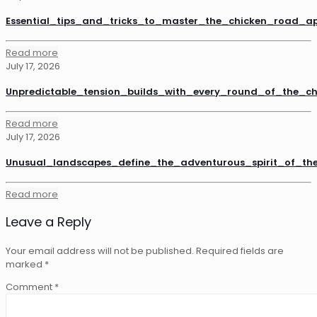
Essential_tips_and_tricks_to_master_the_chicken_road_a
Read more
July 17, 2026
Unpredictable_tension_builds_with_every_round_of_the_
Read more
July 17, 2026
Unusual_landscapes_define_the_adventurous_spirit_of_th
Read more
Leave a Reply
Your email address will not be published.
Required fields are
marked
*
Comment
*