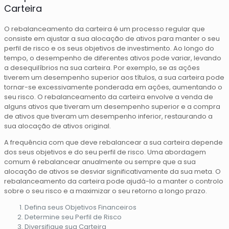
Carteira
O rebalanceamento da carteira é um processo regular que
consiste em ajustar a sua alocação de ativos para manter o seu
perfil de risco e os seus objetivos de investimento. Ao longo do
tempo, o desempenho de diferentes ativos pode variar, levando
a desequilíbrios na sua carteira. Por exemplo, se as ações
tiverem um desempenho superior aos títulos, a sua carteira pode
tornar-se excessivamente ponderada em ações, aumentando o
seu risco. O rebalanceamento da carteira envolve a venda de
alguns ativos que tiveram um desempenho superior e a compra
de ativos que tiveram um desempenho inferior, restaurando a
sua alocação de ativos original.
A frequência com que deve rebalancear a sua carteira depende
dos seus objetivos e do seu perfil de risco. Uma abordagem
comum é rebalancear anualmente ou sempre que a sua
alocação de ativos se desviar significativamente da sua meta. O
rebalanceamento da carteira pode ajudá-lo a manter o controlo
sobre o seu risco e a maximizar o seu retorno a longo prazo.
Defina seus Objetivos Financeiros
Determine seu Perfil de Risco
Diversifique sua Carteira