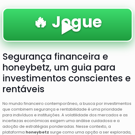
🔥 Jogue
▶️
Segurança financeira e
honeybetz, um guia para
investimentos conscientes e
rentáveis
No mundo financeiro contemporâneo, a busca por investimentos
que combinem segurança e rentabilidade é uma prioridade
para indivíduos e instituições. A volatilidade dos mercados e as
incertezas económicas exigem uma análise cuidadosa e a
adoção de estratégias ponderadas. Nesse contexto, a
plataforma
honeybetz
surge como uma opção a ser explorada,