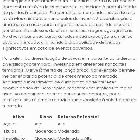
estratégia de investimento bem-sucedida. Cada ativo financeiro
apresenta um nível de risco inerente, associado à probabilidade
de perdas financeiras. É importante compreender esses riscos e
avaliá-los cuidadosamente antes de investir. A diversificação é
uma técnica eficaz para mitigar os riscos, distribuindo o capital
por diferentes classes de ativos, setores e regiões geográficas.
Ao diversificar a sua carteira, reduz a sua exposição a um único
ativo ou mercado, diminuindo a probabilidade de perdas
significativas em caso de eventos adversos.
Para além da diversificação de ativos, é importante considerar a
diversificação temporal, investindo em diferentes horizontes
temporais. O investimento de longo prazo, por exemplo, permite-
lhe beneficiar do potencial de crescimento do mercado,
enquanto o investimento de curto prazo pode oferecer
oportunidades de lucro rápido, mas também implica um maior
risco. Ao combinar diferentes horizontes temporais, pode
otimizar o seu retorno e reduzir a sua exposição à volatilidade do
mercado.
Ativo
Risco
Retorno Potencial
Ações
Alto
Alto
Títulos
Moderado
Moderado
Imobiliário
Moderado
Moderado a Alto