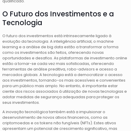
qualificado.
O Futuro dos Investimentos e a
Tecnologia
O futuro dos investimentos está intrinsecamente ligado à
evolução da tecnologia. A inteligência artificial, o machine
learning e a análise de big data estão a transformar a forma
como os investimentos são feitos, oferecendo novas
oportunidades e desafios. As plataformas de investimento online
estão a tornar-se cada vez mais sofisticadas, oferecendo
ferramentas de análise preditiva, robo-advisors e acesso a
mercados globais. A tecnologia está a democratizar o acesso
aos investimentos, tornando-os mais acessíveis e convenientes
para um público mais amplo. No entanto, é importante estar
ciente dos riscos associados à utilização de novas tecnologias e
adotar medidas de segurança adequadas para proteger os
seus investimentos.
A inovação tecnológica também está a impulsionar o
desenvolvimento de novos ativos financeiros, como as
criptomoedas e os tokens não fungíveis (NFTs). Estes ativos
apresentam um potencial de crescimento significativo, mas