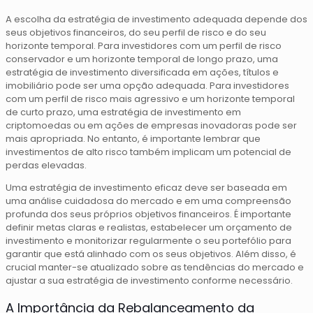
A escolha da estratégia de investimento adequada depende dos
seus objetivos financeiros, do seu perfil de risco e do seu
horizonte temporal. Para investidores com um perfil de risco
conservador e um horizonte temporal de longo prazo, uma
estratégia de investimento diversificada em ações, títulos e
imobiliário pode ser uma opção adequada. Para investidores
com um perfil de risco mais agressivo e um horizonte temporal
de curto prazo, uma estratégia de investimento em
criptomoedas ou em ações de empresas inovadoras pode ser
mais apropriada. No entanto, é importante lembrar que
investimentos de alto risco também implicam um potencial de
perdas elevadas.
Uma estratégia de investimento eficaz deve ser baseada em
uma análise cuidadosa do mercado e em uma compreensão
profunda dos seus próprios objetivos financeiros. É importante
definir metas claras e realistas, estabelecer um orçamento de
investimento e monitorizar regularmente o seu portefólio para
garantir que está alinhado com os seus objetivos. Além disso, é
crucial manter-se atualizado sobre as tendências do mercado e
ajustar a sua estratégia de investimento conforme necessário.
A Importância da Rebalanceamento da