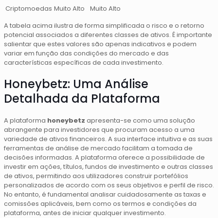
Criptomoedas
Muito Alto
Muito Alto
A tabela acima ilustra de forma simplificada o risco e o retorno
potencial associados a diferentes classes de ativos. É importante
salientar que estes valores são apenas indicativos e podem
variar em função das condições do mercado e das
características específicas de cada investimento.
Honeybetz: Uma Análise
Detalhada da Plataforma
A plataforma
honeybetz
apresenta-se como uma solução
abrangente para investidores que procuram acesso a uma
variedade de ativos financeiros. A sua interface intuitiva e as suas
ferramentas de análise de mercado facilitam a tomada de
decisões informadas. A plataforma oferece a possibilidade de
investir em ações, títulos, fundos de investimento e outras classes
de ativos, permitindo aos utilizadores construir portefólios
personalizados de acordo com os seus objetivos e perfil de risco.
No entanto, é fundamental analisar cuidadosamente as taxas e
comissões aplicáveis, bem como os termos e condições da
plataforma, antes de iniciar qualquer investimento.