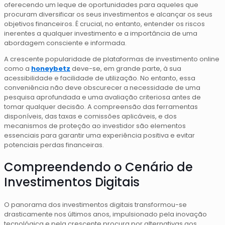
oferecendo um leque de oportunidades para aqueles que
procuram diversificar os seus investimentos e alcançar os seus
objetivos financeiros. É crucial, no entanto, entender os riscos
inerentes a qualquer investimento e a importância de uma
abordagem consciente e informada.
A crescente popularidade de plataformas de investimento online
como a
honeybetz
deve-se, em grande parte, à sua
acessibilidade e facilidade de utilização. No entanto, essa
conveniência não deve obscurecer a necessidade de uma
pesquisa aprofundada e uma avaliação criteriosa antes de
tomar qualquer decisão. A compreensão das ferramentas
disponíveis, das taxas e comissões aplicáveis, e dos
mecanismos de proteção ao investidor são elementos
essenciais para garantir uma experiência positiva e evitar
potenciais perdas financeiras.
Compreendendo o Cenário de
Investimentos Digitais
O panorama dos investimentos digitais transformou-se
drasticamente nos últimos anos, impulsionado pela inovação
tecnológica e pela crescente procura por alternativas aos