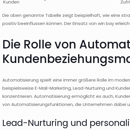
Kunden
Zufr
Die oben genannte Tabelle zeigt beispielhaft, wie eine
positiv beeinflussen können. Der Einsatz von win bay erleic
Die Rolle von Automat
Kundenbeziehungsm
Automatisierung spielt eine immer größere Rolle im mod
beispielsweise E-Mail-Marketing, Lead-Nurturing und Kund
konzentrieren. Automatisierung ermöglicht es auch, Kunden 
von Automatisierungsfunktionen, die Unternehmen dabei unt
Lead-Nurturing und personal