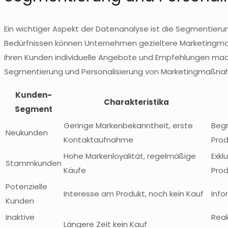
Ein wichtiger Aspekt der Datenanalyse ist die Segmentieru
Bedürfnissen können Unternehmen gezieltere Marketingmaß
ihren Kunden individuelle Angebote und Empfehlungen mac
Segmentierung und Personalisierung von Marketingmaßnahme
Kunden-
Charakteristika
Segment
Geringe Markenbekanntheit, erste
Begr
Neukunden
Kontaktaufnahme
Prod
Hohe Markenloyalität, regelmäßige
Exkl
Stammkunden
Käufe
Pro
Potenzielle
Interesse am Produkt, noch kein Kauf
Info
Kunden
Inaktive
Reak
Längere Zeit kein Kauf