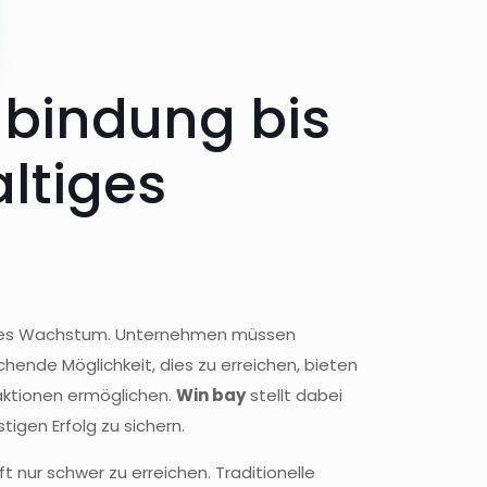
nbindung bis
ltiges
tiges Wachstum. Unternehmen müssen
hende Möglichkeit, dies zu erreichen, bieten
aktionen ermöglichen.
Win bay
stellt dabei
igen Erfolg zu sichern.
 nur schwer zu erreichen. Traditionelle