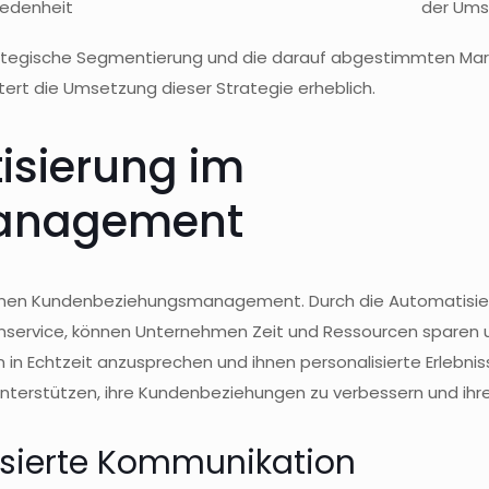
iedenheit
der Ums
 strategische Segmentierung und die darauf abgestimmten
htert die Umsetzung dieser Strategie erheblich.
isierung im
anagement
ernen Kundenbeziehungsmanagement. Durch die Automatisie
enservice, können Unternehmen Zeit und Ressourcen sparen 
in Echtzeit anzusprechen und ihnen personalisierte Erlebniss
erstützen, ihre Kundenbeziehungen zu verbessern und ihre E
isierte Kommunikation