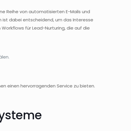
ine Reihe von automatisierten E-Mails und
on ist dabei entscheidend, um das Interesse
 Workflows für Lead-Nurturing, die auf die
älen.
en einen hervorragenden Service zu bieten.
Systeme