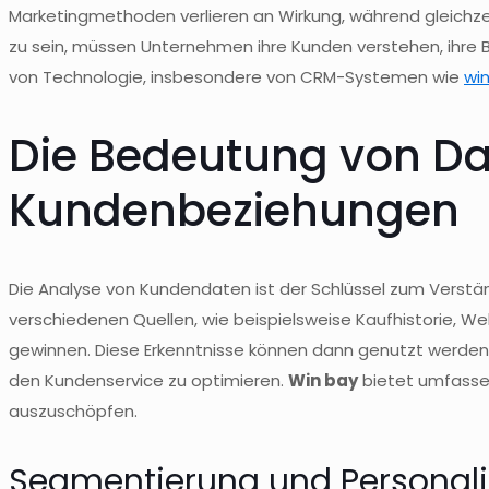
Marketingmethoden verlieren an Wirkung, während gleichzei
zu sein, müssen Unternehmen ihre Kunden verstehen, ihre B
von Technologie, insbesondere von CRM-Systemen wie
wi
Die Bedeutung von Dat
Kundenbeziehungen
Die Analyse von Kundendaten ist der Schlüssel zum Verst
verschiedenen Quellen, wie beispielsweise Kaufhistorie, W
gewinnen. Diese Erkenntnisse können dann genutzt werden,
den Kundenservice zu optimieren.
Win bay
bietet umfassen
auszuschöpfen.
Segmentierung und Personalis