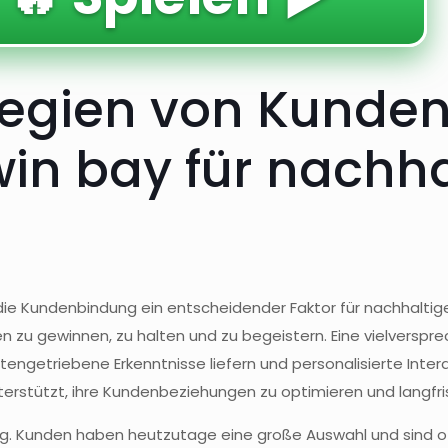
ategien von Kunde
win bay für nachha
 die Kundenbindung ein entscheidender Faktor für nachhal
 zu gewinnen, zu halten und zu begeistern. Eine vielversprec
triebene Erkenntnisse liefern und personalisierte Inter
erstützt, ihre Kundenbeziehungen zu optimieren und langfrist
ig. Kunden haben heutzutage eine große Auswahl und sind oft