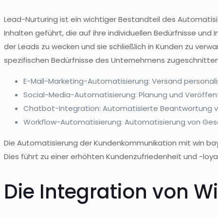
Lead-Nurturing ist ein wichtiger Bestandteil des Automati
Inhalten geführt, die auf ihre individuellen Bedürfnisse un
der Leads zu wecken und sie schließlich in Kunden zu verwa
spezifischen Bedürfnisse des Unternehmens zugeschnitte
E-Mail-Marketing-Automatisierung: Versand personali
Social-Media-Automatisierung: Planung und Veröffen
Chatbot-Integration: Automatisierte Beantwortung 
Workflow-Automatisierung: Automatisierung von G
Die Automatisierung der Kundenkommunikation mit win bay 
Dies führt zu einer erhöhten Kundenzufriedenheit und -loyal
Die Integration von 