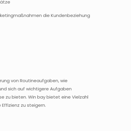
ätze
 Marketingmaßnahmen die Kundenbeziehung
rung von Routineaufgaben, wie
und sich auf wichtigere Aufgaben
e zu bieten. Win bay bietet eine Vielzahl
ffizienz zu steigern.