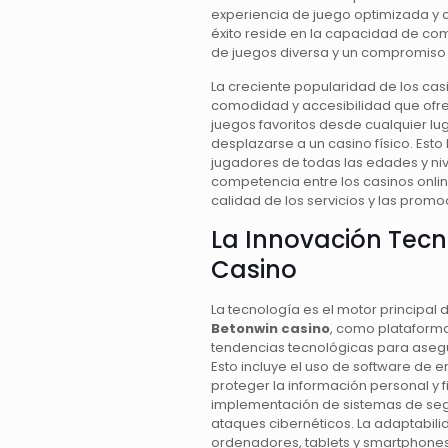
experiencia de juego optimizada y c
éxito reside en la capacidad de co
de juegos diversa y un compromiso c
La creciente popularidad de los cas
comodidad y accesibilidad que ofre
juegos favoritos desde cualquier lu
desplazarse a un casino físico. Est
jugadores de todas las edades y niv
competencia entre los casinos onlin
calidad de los servicios y las promo
La Innovación Tecn
Casino
La tecnología es el motor principal d
Betonwin casino
, como plataform
tendencias tecnológicas para asegur
Esto incluye el uso de software de 
proteger la información personal y f
implementación de sistemas de segu
ataques cibernéticos. La adaptabili
ordenadores, tablets y smartphones,