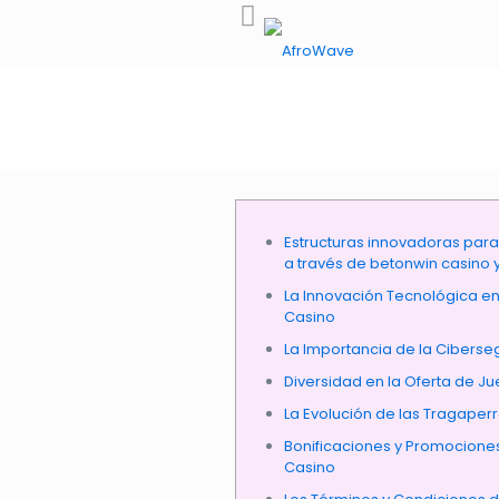
Published by
afrowavesradio
o
Estructuras innovadoras para 
a través de betonwin casino y
La Innovación Tecnológica e
Casino
La Importancia de la Ciberse
Diversidad en la Oferta de J
La Evolución de las Tragaperr
Bonificaciones y Promocione
Casino