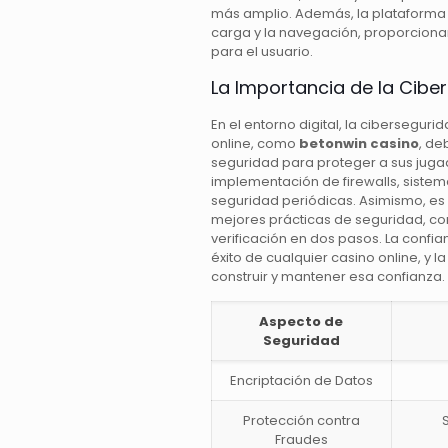
más amplio. Además, la plataforma 
carga y la navegación, proporcionan
para el usuario.
La Importancia de la Cibe
En el entorno digital, la ciberseguri
online, como
betonwin casino
, de
seguridad para proteger a sus juga
implementación de firewalls, sistem
seguridad periódicas. Asimismo, es 
mejores prácticas de seguridad, co
verificación en dos pasos. La confi
éxito de cualquier casino online, y l
construir y mantener esa confianza.
Aspecto de
Seguridad
Encriptación de Datos
Protección contra
Fraudes