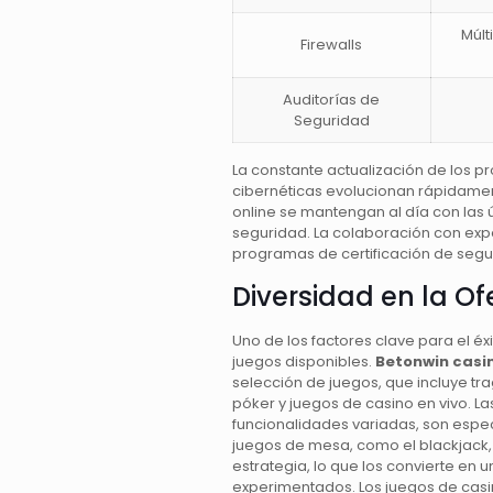
Múlt
Firewalls
Auditorías de
Seguridad
La constante actualización de los p
cibernéticas evolucionan rápidament
online se mantengan al día con las 
seguridad. La colaboración con expe
programas de certificación de seg
Diversidad en la O
Uno de los factores clave para el éx
juegos disponibles.
Betonwin casi
selección de juegos, que incluye tr
póker y juegos de casino en vivo. La
funcionalidades variadas, son espec
juegos de mesa, como el blackjack, l
estrategia, lo que los convierte en 
experimentados. Los juegos de casi