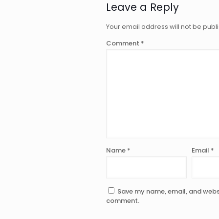
Leave a Reply
Your email address will not be publ
Comment
*
Name
*
Email
*
Save my name, email, and websit
comment.