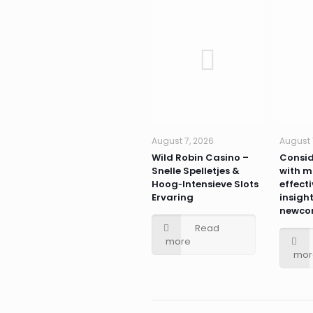
August 7, 2026
August 
Wild Robin Casino –
Consid
Snelle Spelletjes &
with m
Hoog‑Intensieve Slots
effect
Ervaring
insight
newco
Read
more
mor