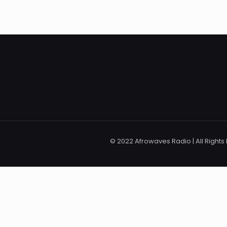
© 2022 Afrowaves Radio | All Right