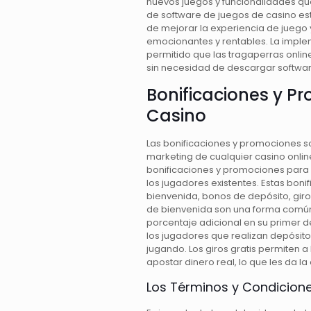
nuevos juegos y funcionalidades qu
de software de juegos de casino e
de mejorar la experiencia de juego
emocionantes y rentables. La imple
permitido que las tragaperras onlin
sin necesidad de descargar softwar
Bonificaciones y P
Casino
Las bonificaciones y promociones so
marketing de cualquier casino onlin
bonificaciones y promociones para
los jugadores existentes. Estas boni
bienvenida, bonos de depósito, giro
de bienvenida son una forma común
porcentaje adicional en su primer d
los jugadores que realizan depósito
jugando. Los giros gratis permiten a
apostar dinero real, lo que les da l
Los Términos y Condicione