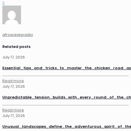
0
afrowavesradio
Related posts
July 17, 2026
Essential_tips_and_tricks_to_master_the_chicken_road_a
Read more
July 17, 2026
Unpredictable_tension_builds_with_every_round_of_the_
Read more
July 17, 2026
Unusual_landscapes_define_the_adventurous_spirit_of_th