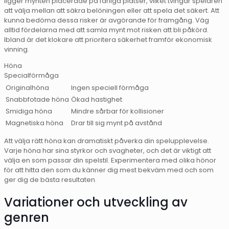
ligger mynten placerade på farliga platser, vilket tvingar spelaren
att välja mellan att säkra belöningen eller att spela det säkert. Att
kunna bedöma dessa risker är avgörande för framgång. Väg
alltid fördelarna med att samla mynt mot risken att bli påkörd.
Ibland är det klokare att prioritera säkerhet framför ekonomisk
vinning.
Höna
Specialförmåga
Originalhöna
Ingen speciell förmåga
Snabbfotade höna
Ökad hastighet
Smidiga höna
Mindre sårbar för kollisioner
Magnetiska höna
Drar till sig mynt på avstånd
Att välja rätt höna kan dramatiskt påverka din spelupplevelse.
Varje höna har sina styrkor och svagheter, och det är viktigt att
välja en som passar din spelstil. Experimentera med olika hönor
för att hitta den som du känner dig mest bekväm med och som
ger dig de bästa resultaten.
Variationer och utveckling av
genren