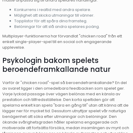
måste anpassa sig till andra spelares handlingar.
Konkurrens i realtid med andra spelare.
Möjlighet att skicka utmaningar till vänner.
Topplistor för att spåra dina framsteg.
Belöningar för att slå andra spelares poäng.
Multiplayer-funktionerna har förvandlat "chicken road" från ett
enkelt single-player-spel till en social och engagerande
upplevelse.
Psykologin bakom spelets
beroendeframkallande natur
Varför är "chicken road"-spel så beroendeframkallande? En del
av svaret ligger i den omedelbara feedbacken som spelet ger.
Varje lyckad passage över vägen belönas med en känsla av
prestation och tillfredsställelse. Den korta speltiden gör att
spelarna enkelt kan spela "bara en gång till" utan att känna att de
lägger ner för mycket tid. Dessutom utnyttjar spelet vår naturliga
benägenhet att söka efter utmaningar och belöningar. Den
ökande svårighetsgraden håller spelarna engagerade och
motiverade att fortsätta försöka, medan insamlingen av mynt och