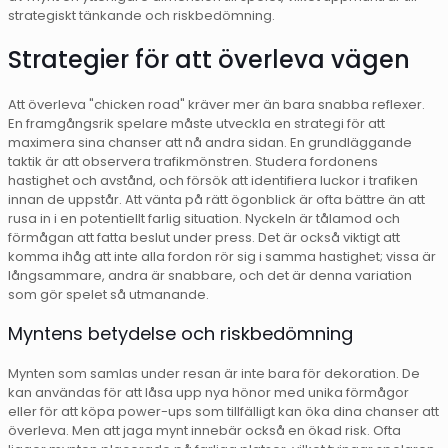
strategiskt tänkande och riskbedömning.
Strategier för att överleva vägen
Att överleva "chicken road" kräver mer än bara snabba reflexer.
En framgångsrik spelare måste utveckla en strategi för att
maximera sina chanser att nå andra sidan. En grundläggande
taktik är att observera trafikmönstren. Studera fordonens
hastighet och avstånd, och försök att identifiera luckor i trafiken
innan de uppstår. Att vänta på rätt ögonblick är ofta bättre än att
rusa in i en potentiellt farlig situation. Nyckeln är tålamod och
förmågan att fatta beslut under press. Det är också viktigt att
komma ihåg att inte alla fordon rör sig i samma hastighet; vissa är
långsammare, andra är snabbare, och det är denna variation
som gör spelet så utmanande.
Myntens betydelse och riskbedömning
Mynten som samlas under resan är inte bara för dekoration. De
kan användas för att låsa upp nya hönor med unika förmågor
eller för att köpa power-ups som tillfälligt kan öka dina chanser att
överleva. Men att jaga mynt innebär också en ökad risk. Ofta