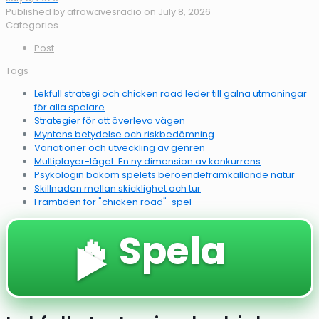
Published by
afrowavesradio
on
July 8, 2026
Categories
Post
Tags
Lekfull strategi och chicken road leder till galna utmaningar
för alla spelare
Strategier för att överleva vägen
Myntens betydelse och riskbedömning
Variationer och utveckling av genren
Multiplayer-läget: En ny dimension av konkurrens
Psykologin bakom spelets beroendeframkallande natur
Skillnaden mellan skicklighet och tur
Framtiden för "chicken road"-spel
🔥 Spela
▶️