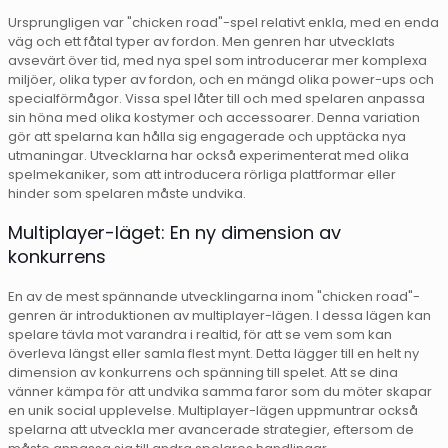
Ursprungligen var "chicken road"-spel relativt enkla, med en enda
väg och ett fåtal typer av fordon. Men genren har utvecklats
avsevärt över tid, med nya spel som introducerar mer komplexa
miljöer, olika typer av fordon, och en mängd olika power-ups och
specialförmågor. Vissa spel låter till och med spelaren anpassa
sin höna med olika kostymer och accessoarer. Denna variation
gör att spelarna kan hålla sig engagerade och upptäcka nya
utmaningar. Utvecklarna har också experimenterat med olika
spelmekaniker, som att introducera rörliga plattformar eller
hinder som spelaren måste undvika.
Multiplayer-läget: En ny dimension av
konkurrens
En av de mest spännande utvecklingarna inom "chicken road"-
genren är introduktionen av multiplayer-lägen. I dessa lägen kan
spelare tävla mot varandra i realtid, för att se vem som kan
överleva längst eller samla flest mynt. Detta lägger till en helt ny
dimension av konkurrens och spänning till spelet. Att se dina
vänner kämpa för att undvika samma faror som du möter skapar
en unik social upplevelse. Multiplayer-lägen uppmuntrar också
spelarna att utveckla mer avancerade strategier, eftersom de