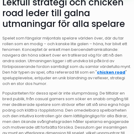
Lekfull strategi och chicken
road leder till galna
utmaningar för alla spelare
Spelet som fängslar miljontals spelare världen över, där du tar
rollen som en modig – och kanske lite galen – höna, har blivit ett
fenomen. Konceptet är enkelt men beroendeframkallande:
navigera din höna säkert över en trafikerad väg för att nå den
andra sidan. Utmaningen ligger i att undvika bli påkörd av
förbipasserande fordon samtidigt som du samlar värdefulla mynt.
Den här typen av spel, ofta refererad till som en "
chicken road
"
spelupplevelse, erbjuder en unik blandning av reflexer, strategi
och en stor dos humor.
Populariteten för dessa spel är inte slumpmässig. De tilltalar en
bred publik, från casual gamers som söker en snabb omgång till
mer dedikerade spelare som strävar efter att slå sina egna höga
poäng och klättra i topplistorna. Den omedelbara spelbarheten
och den intuitiva kontrollen gör dem lättillgängliga för alla åldrar,
men den ökande svårighetsgraden håller spelarna engagerade
och motiverade att fortsätta försöka. Dessutom ger insamlingen
av mynt en ytterligare dimension till spelet, vilket uppmuntrar till