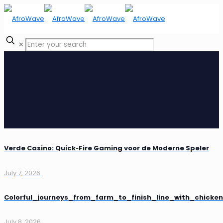
✕
Verde Casino: Quick‑Fire Gaming voor de Moderne Speler
July 7, 2026
Colorful_journeys_from_farm_to_finish_line_with_chick
July 8, 2026