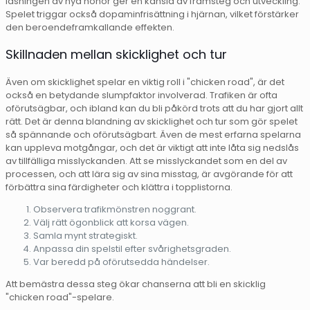
låsningen av nya hönor ger en känsla av framsteg och utveckling.
Spelet triggar också dopaminfrisättning i hjärnan, vilket förstärker
den beroendeframkallande effekten.
Skillnaden mellan skicklighet och tur
Även om skicklighet spelar en viktig roll i "chicken road", är det
också en betydande slumpfaktor involverad. Trafiken är ofta
oförutsägbar, och ibland kan du bli påkörd trots att du har gjort allt
rätt. Det är denna blandning av skicklighet och tur som gör spelet
så spännande och oförutsägbart. Även de mest erfarna spelarna
kan uppleva motgångar, och det är viktigt att inte låta sig nedslås
av tillfälliga misslyckanden. Att se misslyckandet som en del av
processen, och att lära sig av sina misstag, är avgörande för att
förbättra sina färdigheter och klättra i topplistorna.
Observera trafikmönstren noggrant.
Välj rätt ögonblick att korsa vägen.
Samla mynt strategiskt.
Anpassa din spelstil efter svårighetsgraden.
Var beredd på oförutsedda händelser.
Att bemästra dessa steg ökar chanserna att bli en skicklig
"chicken road"-spelare.