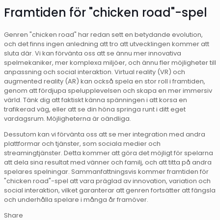
Framtiden för "chicken road"-spel
Genren "chicken road" har redan sett en betydande evolution,
och det finns ingen anledning att tro att utvecklingen kommer att
sluta där. Vi kan förvänta oss att se ännu mer innovativa
spelmekaniker, mer komplexa miljöer, och ännu fler möjligheter till
anpassning och social interaktion. Virtual reality (VR) och
augmented reality (AR) kan också spela en stor roll i framtiden,
genom att fördjupa spelupplevelsen och skapa en mer immersiv
värld. Tänk dig att faktiskt känna spänningen i att korsa en
trafikerad väg, eller att se din höna springa runt i ditt eget
vardagsrum. Möjligheterna är oändliga.
Dessutom kan vi förvänta oss att se mer integration med andra
plattformar och tjänster, som sociala medier och
streamingtjänster. Detta kommer att göra det möjligt för spelarna
att dela sina resultat med vänner och familj, och att titta på andra
spelares spelningar. Sammanfattningsvis kommer framtiden för
"chicken road"-spel att vara präglad av innovation, variation och
social interaktion, vilket garanterar att genren fortsätter att fängsla
och underhålla spelare i många år framöver.
Share