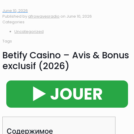
June 10, 2026
Published by
afrowavesradio
on
June 10, 2026
Categories
Uncategorized
Tags
Betify Casino – Avis & Bonus
exclusif (2026)
▶️ JOUER
Содержимое