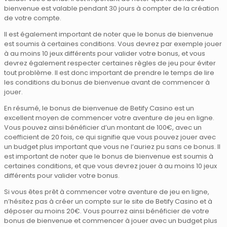
bienvenue est valable pendant 30 jours à compter de la création
de votre compte.
Il est également important de noter que le bonus de bienvenue
est soumis à certaines conditions. Vous devrez par exemple jouer
à au moins 10 jeux différents pour valider votre bonus, et vous
devrez également respecter certaines règles de jeu pour éviter
tout problème. Il est donc important de prendre le temps de lire
les conditions du bonus de bienvenue avant de commencer à
jouer.
En résumé, le bonus de bienvenue de Betify Casino est un
excellent moyen de commencer votre aventure de jeu en ligne.
Vous pouvez ainsi bénéficier d’un montant de 100€, avec un
coefficient de 20 fois, ce qui signifie que vous pouvez jouer avec
un budget plus important que vous ne l’auriez pu sans ce bonus. Il
est important de noter que le bonus de bienvenue est soumis à
certaines conditions, et que vous devrez jouer à au moins 10 jeux
différents pour valider votre bonus.
Si vous êtes prêt à commencer votre aventure de jeu en ligne,
n’hésitez pas à créer un compte sur le site de Betify Casino et à
déposer au moins 20€. Vous pourrez ainsi bénéficier de votre
bonus de bienvenue et commencer à jouer avec un budget plus