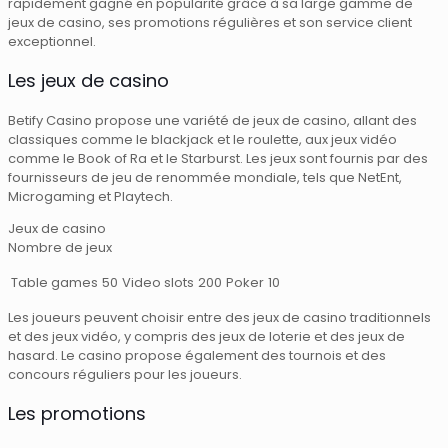
rapidement gagné en popularité grâce à sa large gamme de
jeux de casino, ses promotions régulières et son service client
exceptionnel.
Les jeux de casino
Betify Casino propose une variété de jeux de casino, allant des
classiques comme le blackjack et le roulette, aux jeux vidéo
comme le Book of Ra et le Starburst. Les jeux sont fournis par des
fournisseurs de jeu de renommée mondiale, tels que NetEnt,
Microgaming et Playtech.
Jeux de casino
Nombre de jeux
Table games
50
Video slots
200
Poker
10
Les joueurs peuvent choisir entre des jeux de casino traditionnels
et des jeux vidéo, y compris des jeux de loterie et des jeux de
hasard. Le casino propose également des tournois et des
concours réguliers pour les joueurs.
Les promotions