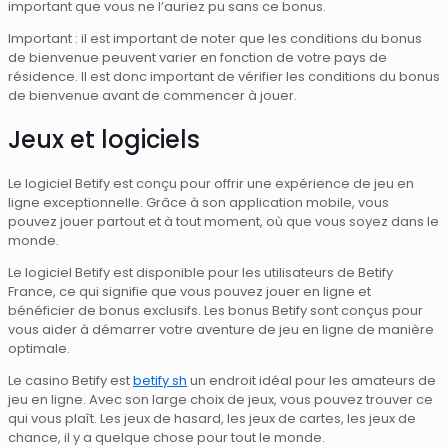
important que vous ne l’auriez pu sans ce bonus.
Important : il est important de noter que les conditions du bonus
de bienvenue peuvent varier en fonction de votre pays de
résidence. Il est donc important de vérifier les conditions du bonus
de bienvenue avant de commencer à jouer.
Jeux et logiciels
Le logiciel Betify est conçu pour offrir une expérience de jeu en
ligne exceptionnelle. Grâce à son application mobile, vous
pouvez jouer partout et à tout moment, où que vous soyez dans le
monde.
Le logiciel Betify est disponible pour les utilisateurs de Betify
France, ce qui signifie que vous pouvez jouer en ligne et
bénéficier de bonus exclusifs. Les bonus Betify sont conçus pour
vous aider à démarrer votre aventure de jeu en ligne de manière
optimale.
Le casino Betify est
betify sh
un endroit idéal pour les amateurs de
jeu en ligne. Avec son large choix de jeux, vous pouvez trouver ce
qui vous plaît. Les jeux de hasard, les jeux de cartes, les jeux de
chance, il y a quelque chose pour tout le monde.