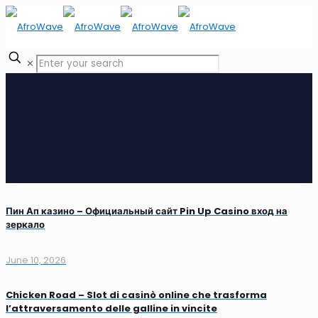
✕
Пин Ап казино – Официальный сайт Pin Up Casino вход на
зеркало
June 10, 2026
Chicken Road – Slot di casinò online che trasforma
l’attraversamento delle galline in vincite