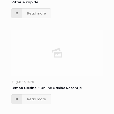
Vittorie Rapide
Read more
August 7, 2026
Lemon Casino – Online Casino Recenzje
Read more