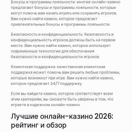
Бонусы и программы лояльности: многие онлайн-казино
предлагают бонусы и программы лояльности, которые
могут помочь вам начать играть или сохранить игроков.
Вам нужно найти казино, которое предлагает
привлекательные бонусы и программы лояльности.
Безопасность и конфиденциальность: безопасность и
конфиденциальность игроков должны быть на первом
месте. Вам нужно найти казино, которое использует
современные технологии для обеспечения
безопасности и конфиденциальности игроков.
Клиентская поддержка: качественная клиентская
поддержка может помочь вам решить любые проблемы,
которые возникнут при игре. Вам нужно найти казино,
которое предлагает 24/7 поддержку.
Если вы найдете казино, которое соответствует всем
этим критериям, вы сможете быть уверены в том, что
играете в надежном онлайн-казино.
Лучшие онлайн-казино 2026:
рейтинг и обзор