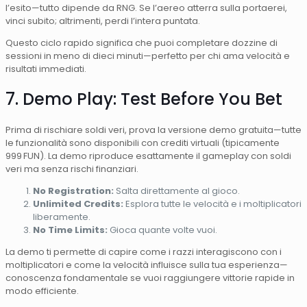
l’esito—tutto dipende da RNG. Se l’aereo atterra sulla portaerei,
vinci subito; altrimenti, perdi l’intera puntata.
Questo ciclo rapido significa che puoi completare dozzine di
sessioni in meno di dieci minuti—perfetto per chi ama velocità e
risultati immediati.
7. Demo Play: Test Before You Bet
Prima di rischiare soldi veri, prova la versione demo gratuita—tutte
le funzionalità sono disponibili con crediti virtuali (tipicamente
999 FUN). La demo riproduce esattamente il gameplay con soldi
veri ma senza rischi finanziari.
No Registration:
Salta direttamente al gioco.
Unlimited Credits:
Esplora tutte le velocità e i moltiplicatori
liberamente.
No Time Limits:
Gioca quante volte vuoi.
La demo ti permette di capire come i razzi interagiscono con i
moltiplicatori e come la velocità influisce sulla tua esperienza—
conoscenza fondamentale se vuoi raggiungere vittorie rapide in
modo efficiente.