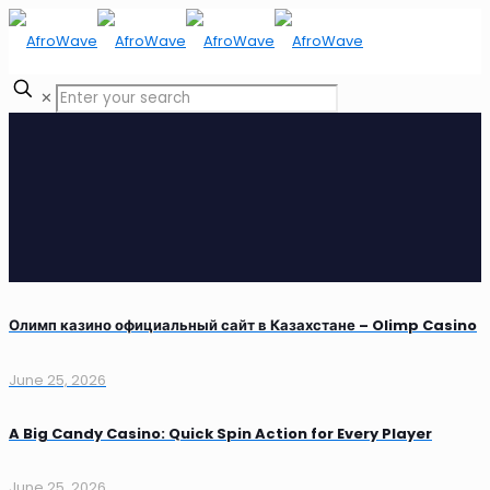
✕
Олимп казино официальный сайт в Казахстане – Olimp Casino
June 25, 2026
A Big Candy Casino: Quick Spin Action for Every Player
June 25, 2026