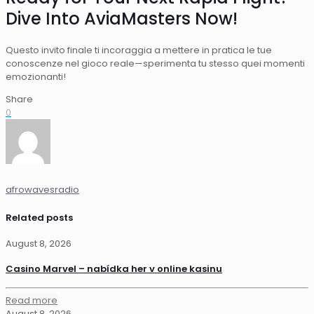
Dive Into AviaMasters Now!
Questo invito finale ti incoraggia a mettere in pratica le tue
conoscenze nel gioco reale—sperimenta tu stesso quei momenti
emozionanti!
Share
0
afrowavesradio
Related posts
August 8, 2026
Casino Marvel – nabídka her v online kasinu
Read more
August 8, 2026