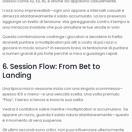
classici come x2, x3, x5, e anche x10 appaiono casualmente.
I razzi sono imprevedibili—ogni uno appare a intervalli casuali e
dimezza istantaneamente il saldo accumulato. La loro presenza
aggiunge un livello di tensione: stai gareggiando contro il tempo e
una minaccia invisibile che può annullare le tue vincite in volo.
Questa combinazione costringe i giocatori a decidere in fretta:
dovresti puntare a moltiplicatori più alti a costo di più razzi o
giocare in modo sicuro? In sessioni brevi, la tentazione di puntare
a numeri grandi è più forte perché si mira a guadagni rapidi.
6. Session Flow: From Bet to
Landing
Una tipica micro‑sessione inizia con una singola scommessa—
spesso €5 o meno—e una velocità scelta. Una volta premuto
“Play”, l’aereo si lancia e inizia la sua salita.
Vedrai il contatore salire mentre i moltiplicatori si accumulano. Se
appare un razzo, guarda il saldo ridursi istantaneamente—questo
è il momento di vera suspense.
Gli ultimi secondi sono critici: non puoi influenzare ulteriormente