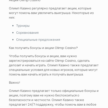
Акции Olimp Casino
Олимп Казино регулярно предлагает акции, которые
могут помочь вам увеличить выигрыша. Некоторые из
них:
Турниры
Соревнования
Специальные предложения
Как получить бонусы и акции Olimp Casino?
Чтобы получить бонусы и акции, вам нужно
зарегистрироваться на сайте Olimp Casino, сделать
депозит и начать играть. Олимп Казино также предлагает
специальные условия для новых игроков, которые могут
помочь вам начать играть и получать выигрыша.
Важно!
Олимп Казино предлагает только официальные бонусы и
акции, поэтому вам не нужно беспокоиться о
безопасности и честности. Олимп Казино также
предлагает 24/7 поддержку, чтобы помочь вам в любое