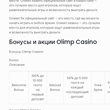
месте. Олимп казино официальный сайт в Казахстане –
это лучшее место для игроков, которые ищут
развлекательные игры и возможность выиграть деньги.
Олимп бк официальный сайт – это место, где вы можете
начать играть в любое время. Олимп казино – это лучшее
место для игроков, которые ищут развлекательные игры
и возможность выиграть деньги.
Бонусы и акции Olimp Casino
Бонусы Olimp Casino
Бонус
Описание
100% до
50% до 5 000
10 000
тенге на
б
Вelcome
тенге
Reload
Free
каждый
Bonus
на
Bonus
Spins
последующий
п
первый
депозит
депозит