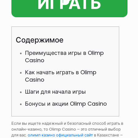
ИГРАТЬ
Содержимое
Преимущества игры в Olimp
Casino
Как начать играть в Olimp
Casino
Шаги для начала игры
Бонусы и акции Olimp Casino
Если вы ищете надежный и безопасный способ играть в
онлайн-казино, то Olimp Casino – это отличный выбор
для вас.
олимп казино официальный сайт
в Казахстане –