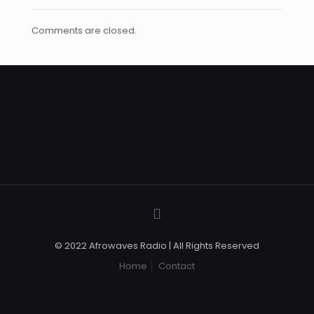
Comments are closed.
© 2022 Afrowaves Radio | All Rights Reserved
Home
Contact