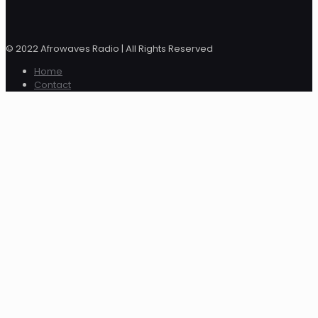
© 2022 Afrowaves Radio | All Rights Reserved
Home
Contact