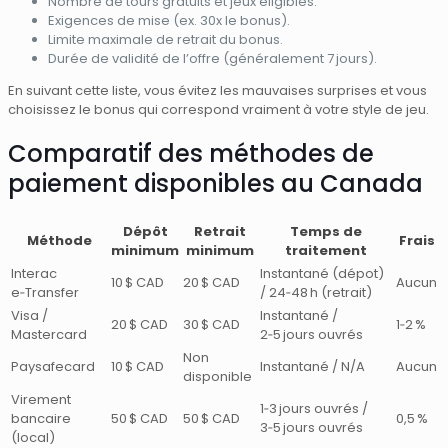
Nombre de tours gratuits et jeux éligibles.
Exigences de mise (ex. 30x le bonus).
Limite maximale de retrait du bonus.
Durée de validité de l’offre (généralement 7 jours).
En suivant cette liste, vous évitez les mauvaises surprises et vous
choisissez le bonus qui correspond vraiment à votre style de jeu.
Comparatif des méthodes de
paiement disponibles au Canada
Dépôt
Retrait
Temps de
Méthode
Frais
minimum
minimum
traitement
Interac
Instantané (dépot)
10 $ CAD
20 $ CAD
Aucun
e‑Transfer
/ 24‑48 h (retrait)
Visa /
Instantané /
20 $ CAD
30 $ CAD
1‑2 %
Mastercard
2‑5 jours ouvrés
Non
Paysafecard
10 $ CAD
Instantané / N/A
Aucun
disponible
Virement
1‑3 jours ouvrés /
bancaire
50 $ CAD
50 $ CAD
0,5 %
3‑5 jours ouvrés
(local)