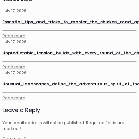
July 17, 2026
Essential_tips_and_tricks_to_master_the_chicken_road_a
Read more
July 17, 2026
Unpredictable_tension_builds_with_every_round_of_the_
Read more
July 17, 2026
Unusual_landscapes_define_the_adventurous_spirit_of_th
Read more
Leave a Reply
Your email address will not be published.
Required fields are
marked
*
Comment
*