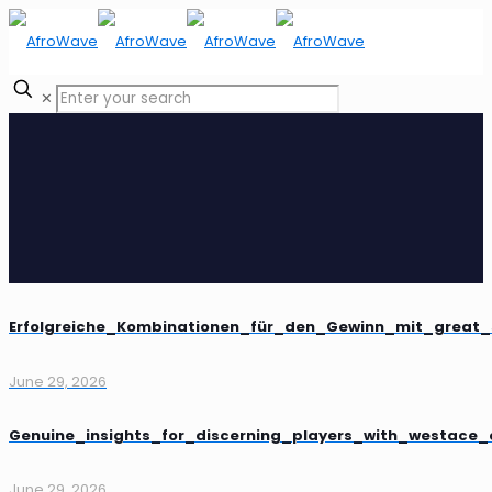
✕
Erfolgreiche_Kombinationen_für_den_Gewinn_mit_great_s
June 29, 2026
Genuine_insights_for_discerning_players_with_westace
June 29, 2026