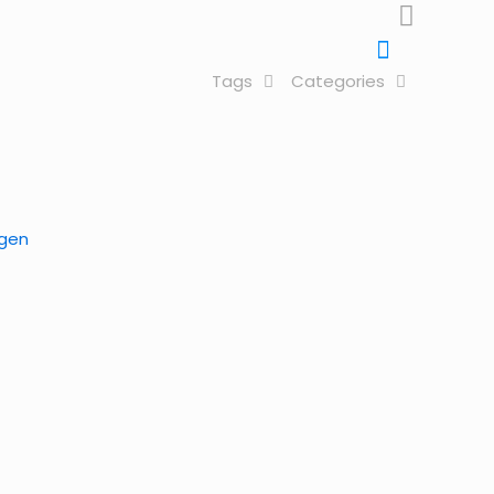
Tags
Categories
ngen