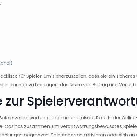
.
ional)
ckliste für Spieler, um sicherzustellen, dass sie ein sicher
itte kann dazu beitragen, das Risiko von Betrug und Verlust
e zur Spielerverantwor
Spielerverantwortung eine immer größere Rolle in der Online-
line-Casinos zusammen, um verantwortungsbewusstes Spielen 
inzahlungen begrenzen, Selbstsperren aktivieren oder sich an