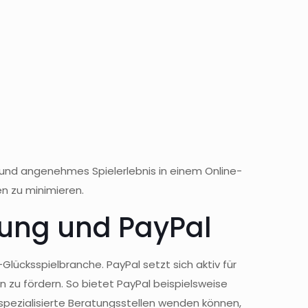
es und angenehmes Spielerlebnis in einem Online-
en zu minimieren.
tung und PayPal
Glücksspielbranche. PayPal setzt sich aktiv für
zu fördern. So bietet PayPal beispielsweise
 spezialisierte Beratungsstellen wenden können,