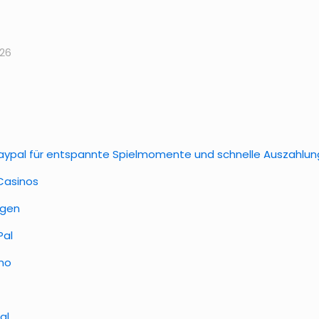
026
 paypal für entspannte Spielmomente und schnelle Auszahlu
-Casinos
ngen
Pal
ino
al