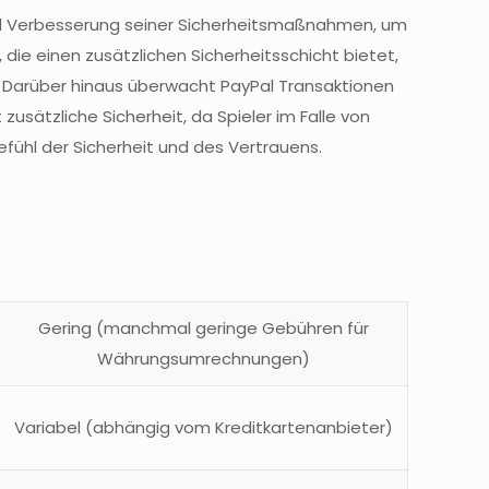
g und Verbesserung seiner Sicherheitsmaßnahmen, um
die einen zusätzlichen Sicherheitsschicht bietet,
 Darüber hinaus überwacht PayPal Transaktionen
usätzliche Sicherheit, da Spieler im Falle von
fühl der Sicherheit und des Vertrauens.
Gering (manchmal geringe Gebühren für
Währungsumrechnungen)
Variabel (abhängig vom Kreditkartenanbieter)