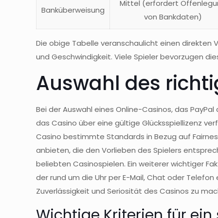
Mittel (erfordert Offenleg
Banküberweisung
von Bankdaten)
Die obige Tabelle veranschaulicht einen direkten 
und Geschwindigkeit. Viele Spieler bevorzugen d
Auswahl des richt
Bei der Auswahl eines Online-Casinos, das PayPal a
das Casino über eine gültige Glücksspiellizenz ve
Casino bestimmte Standards in Bezug auf Fairness,
anbieten, die den Vorlieben des Spielers entsprec
beliebten Casinospielen. Ein weiterer wichtiger F
der rund um die Uhr per E-Mail, Chat oder Telefon 
Zuverlässigkeit und Seriosität des Casinos zu mac
Wichtige Kriterien für ei