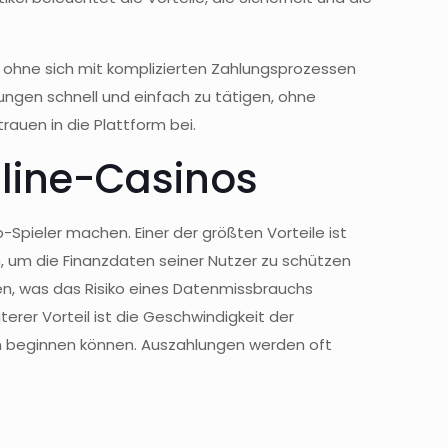
, ohne sich mit komplizierten Zahlungsprozessen
ungen schnell und einfach zu tätigen, ohne
rauen in die Plattform bei.
nline-Casinos
-Spieler machen. Einer der größten Vorteile ist
 um die Finanzdaten seiner Nutzer zu schützen
en, was das Risiko eines Datenmissbrauchs
erer Vorteil ist die Geschwindigkeit der
en beginnen können. Auszahlungen werden oft