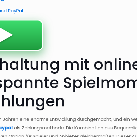
und PayPal
▶️
haltung mit onlin
tspannte Spielmo
ahlungen
en Jahren eine enorme Entwicklung durchgemacht, und ein wes
paypal
als Zahlungsmethode. Die Kombination aus Bequemlichk
en Option für Spieler und Anbieter gleichermaßen. Dieser Arti