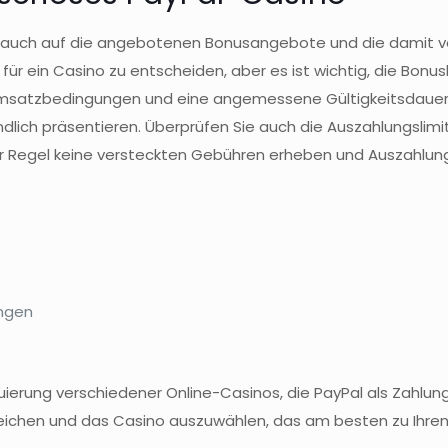
e auch auf die angebotenen Bonusangebote und die damit ve
für ein Casino zu entscheiden, aber es ist wichtig, die Bonu
msatzbedingungen und eine angemessene Gültigkeitsdauer de
dlich präsentieren. Überprüfen Sie auch die Auszahlungslimi
 der Regel keine versteckten Gebühren erheben und Auszahlun
ungen
luierung verschiedener Online-Casinos, die PayPal als Zahlung
ichen und das Casino auszuwählen, das am besten zu Ihren