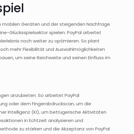
piel
von mobilen Geräten und der steigenden Nachfrage
ne-Glücksspielsektor spielen. PayPal arbeitet
lerlebnis noch weiter zu optimieren. So plant
noch mehr Flexibilität und Auswahlmöglichkeiten
bauen, um seine Reichweite und seinen Einfluss im
ngen anzubieten. So arbeitet PayPal
nnung oder dem Fingerabdruckscan, um die
er Intelligenz (KI), um betrügerische Aktivitäten
saktionen in Echtzeit analysieren und
smethode zu stärken und die Akzeptanz von PayPal