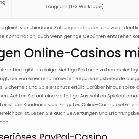
ung
Langsam (1-3 Werktage)
Vergleich verschiedener Zahlungsmethoden und zeigt deutlich
iese Kombination, auch wenn geringe Gebühren entstehen kö
igen Online-Casinos mi
kzeptiert, gibt es einige wichtige Faktoren zu berücksichtig
rfügt, die von einer renommierten Regulierungsbehörde ausges
 Sicherheit und Spielerschutz erfüllt. Darüber hinaus sollte
hen. Achten Sie auf eine vielfältige Auswahl an Spielautoma
aktor ist der Kundenservice. Ein gutes Online-Casino bietet 
erreichbar ist. Lesen Sie auch Bewertungen und Erfahrungsberi
hen.
n seriöses PayPal-Casino