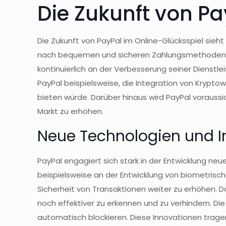
Die Zukunft von Pa
Die Zukunft von PayPal im Online-Glücksspiel sie
nach bequemen und sicheren Zahlungsmethoden wird
kontinuierlich an der Verbesserung seiner Dienstl
PayPal beispielsweise, die Integration von Krypto
bieten würde. Darüber hinaus wird PayPal voraussi
Markt zu erhöhen.
Neue Technologien und I
PayPal engagiert sich stark in der Entwicklung ne
beispielsweise an der Entwicklung von biometrisc
Sicherheit von Transaktionen weiter zu erhöhen. Dar
noch effektiver zu erkennen und zu verhindern. D
automatisch blockieren. Diese Innovationen trage