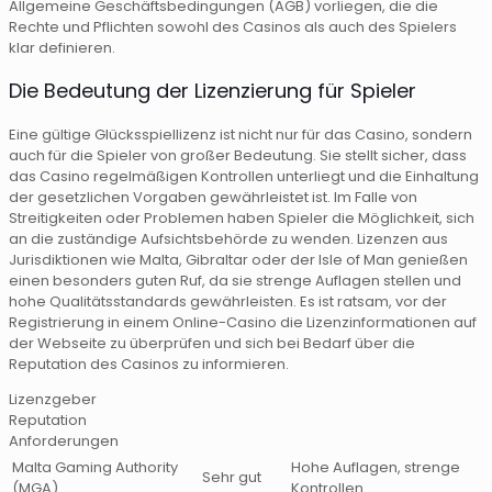
Allgemeine Geschäftsbedingungen (AGB) vorliegen, die die
Rechte und Pflichten sowohl des Casinos als auch des Spielers
klar definieren.
Die Bedeutung der Lizenzierung für Spieler
Eine gültige Glücksspiellizenz ist nicht nur für das Casino, sondern
auch für die Spieler von großer Bedeutung. Sie stellt sicher, dass
das Casino regelmäßigen Kontrollen unterliegt und die Einhaltung
der gesetzlichen Vorgaben gewährleistet ist. Im Falle von
Streitigkeiten oder Problemen haben Spieler die Möglichkeit, sich
an die zuständige Aufsichtsbehörde zu wenden. Lizenzen aus
Jurisdiktionen wie Malta, Gibraltar oder der Isle of Man genießen
einen besonders guten Ruf, da sie strenge Auflagen stellen und
hohe Qualitätsstandards gewährleisten. Es ist ratsam, vor der
Registrierung in einem Online-Casino die Lizenzinformationen auf
der Webseite zu überprüfen und sich bei Bedarf über die
Reputation des Casinos zu informieren.
Lizenzgeber
Reputation
Anforderungen
Malta Gaming Authority
Hohe Auflagen, strenge
Sehr gut
(MGA)
Kontrollen