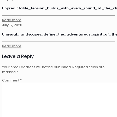
Unpredictable_tension_builds_with_every_round_of_the_
Read more
July 17, 2026
Unusual_landscapes_define_the_adventurous_spirit_of_th
Read more
Leave a Reply
Your email address will not be published.
Required fields are
marked
*
Comment
*