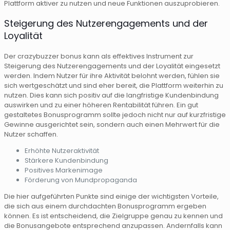
Plattform aktiver zu nutzen und neue Funktionen auszuprobieren.
Steigerung des Nutzerengagements und der
Loyalität
Der crazybuzzer bonus kann als effektives Instrument zur
Steigerung des Nutzerengagements und der Loyalität eingesetzt
werden. Indem Nutzer für ihre Aktivität belohnt werden, fühlen sie
sich wertgeschätzt und sind eher bereit, die Plattform weiterhin zu
nutzen. Dies kann sich positiv auf die langfristige Kundenbindung
auswirken und zu einer höheren Rentabilität führen. Ein gut
gestaltetes Bonusprogramm sollte jedoch nicht nur auf kurzfristige
Gewinne ausgerichtet sein, sondern auch einen Mehrwert für die
Nutzer schaffen.
Erhöhte Nutzeraktivität
Stärkere Kundenbindung
Positives Markenimage
Förderung von Mundpropaganda
Die hier aufgeführten Punkte sind einige der wichtigsten Vorteile,
die sich aus einem durchdachten Bonusprogramm ergeben
können. Es ist entscheidend, die Zielgruppe genau zu kennen und
die Bonusangebote entsprechend anzupassen. Andernfalls kann