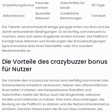
Freunde
Gutschriften für
Empfehlungsbonus
60 Tage
werben
beide
Spezielle
Zusätzliche
Aktionsbonus
Variabel
Aktionen
Belohnungen
Die Tabelle veranschaulicht einige gängige Arten von Boni und die
damit verbundenen Bedingungen. Es ist wichtig, sich bewusst zu
machen, dass sich diese Angebote ändern können. Die Plattform
kündigt neue Aktionen und Änderungen der Bonusbedingungen
typischerweise über ihren Newsletter oder ihre sozialen
Medienkanäle an.
Die Vorteile des crazybuzzer bonus
für Nutzer
Die Vorteile des crazybuzzer bonus sind vielfältig und können das
Nutzererlebnis erheblich verbessern. Neben den offensichtlichen
finanziellen Vorteilen, wie beispielsweise Rabatten und
Gutschriften, bietet der Bonus auch die Möglichkeit, exklusive
Inhalte und Funktionen zu nutzen. Dies kann dazu beitragen, die
Bindung an die Plattform zu stärken und die Nutzerzufriedenheit zu
erhöhen. Darüber hinaus kann der Bonus dazu motivieren, die