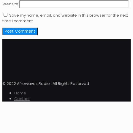
Website
Save my name, email, and website in this browser for the next
time I comment.
© 2022 Afrowaves Radio | All Rights Reserved
Home
Contact