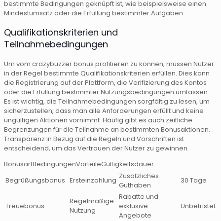
bestimmte Bedingungen geknüpft ist, wie beispielsweise einen
Mindestumsatz oder die Erfüllung bestimmter Aufgaben.
Qualifikationskriterien und
Teilnahmebedingungen
Um vom crazybuzzer bonus profitieren zu können, müssen Nutzer
in der Regel bestimmte Qualifikationskriterien erfüllen. Dies kann
die Registrierung auf der Plattform, die Verifizierung des Kontos
oder die Erfüllung bestimmter Nutzungsbedingungen umfassen.
Es ist wichtig, die Teilnahmebedingungen sorgfältig zu lesen, um
sicherzustellen, dass man alle Anforderungen erfüllt und keine
ungültigen Aktionen vornimmt. Häufig gibt es auch zeitliche
Begrenzungen für die Teilnahme an bestimmten Bonusaktionen.
Transparenz in Bezug auf die Regeln und Vorschriften ist
entscheidend, um das Vertrauen der Nutzer zu gewinnen.
BonusartBedingungenVorteileGültigkeitsdauer
Zusätzliches
Begrüßungsbonus
Ersteinzahlung
30 Tage
Guthaben
Rabatte und
Regelmäßige
Treuebonus
exklusive
Unbefristet
Nutzung
Angebote