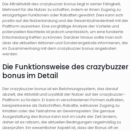
Die Attraktivität des crazybuzzer bonus liegt in seiner Fähigkeit,
Mehrwert für die Nutzer zu schaffen, indem er ihnen Zugang zu
einzigartigen Funktionen oder Rabatten gewährt. Dies kann sich
positiv auf die Nutzerbindung und die Gesamtzufriedenheit mit der
Plattform auswirken. Eine sorgfältige Analyse der Vorteile und
potenziellen Nachteile ist jedoch unerlässlich, um eine fundierte
Entscheidung treffen zu können. Darüber hinaus sollte man sich
über die aktuellen Aktionen und Sonderangebote informieren, die
im Zusammenhang mit dem crazybuzzer bonus angeboten
werden.
Die Funktionsweise des crazybuzzer
bonus im Detail
Der crazybuzzer bonus ist ein Belohnungssystem, das darauf
abzielt, die Aktivität und Loyalität der Nutzer auf der crazybuzzer-
Plattform zu fördern. Er kann in verschiedenen Formen auftreten,
beispielsweise als Gutschriften, Rabatte, exklusiver Zugang zu
Inhalten oder die Teilnahme an Gewinnspielen. Die genaue
Ausgestaltung des Bonus kann sich im Laufe der Zeit ändern,
daher ist es ratsam, die aktuellen Bedingungen regelmäßig zu
überprüfen. Ein wesentlicher Aspekt ist, dass der Bonus oft an