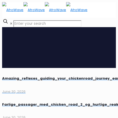
✕
Amazing_reflexes_guiding_your_chickenroad_journey_e
June 30, 2026
Farlige_passager_med_chicken_road_2_og_hurtige_reak
June 30, 2026