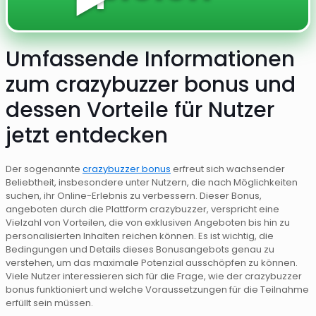
Umfassende Informationen
zum crazybuzzer bonus und
dessen Vorteile für Nutzer
jetzt entdecken
Der sogenannte
crazybuzzer bonus
erfreut sich wachsender
Beliebtheit, insbesondere unter Nutzern, die nach Möglichkeiten
suchen, ihr Online-Erlebnis zu verbessern. Dieser Bonus,
angeboten durch die Plattform crazybuzzer, verspricht eine
Vielzahl von Vorteilen, die von exklusiven Angeboten bis hin zu
personalisierten Inhalten reichen können. Es ist wichtig, die
Bedingungen und Details dieses Bonusangebots genau zu
verstehen, um das maximale Potenzial ausschöpfen zu können.
Viele Nutzer interessieren sich für die Frage, wie der crazybuzzer
bonus funktioniert und welche Voraussetzungen für die Teilnahme
erfüllt sein müssen.