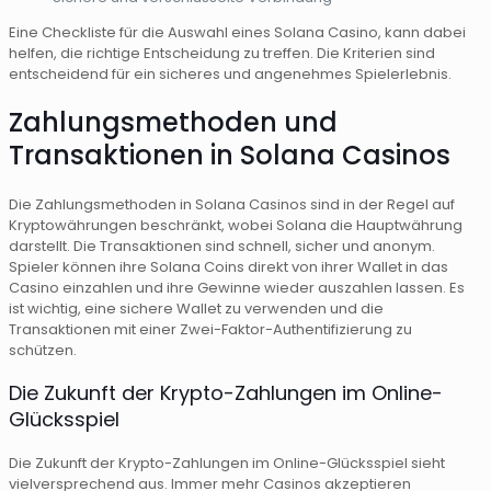
Eine Checkliste für die Auswahl eines Solana Casino, kann dabei
helfen, die richtige Entscheidung zu treffen. Die Kriterien sind
entscheidend für ein sicheres und angenehmes Spielerlebnis.
Zahlungsmethoden und
Transaktionen in Solana Casinos
Die Zahlungsmethoden in Solana Casinos sind in der Regel auf
Kryptowährungen beschränkt, wobei Solana die Hauptwährung
darstellt. Die Transaktionen sind schnell, sicher und anonym.
Spieler können ihre Solana Coins direkt von ihrer Wallet in das
Casino einzahlen und ihre Gewinne wieder auszahlen lassen. Es
ist wichtig, eine sichere Wallet zu verwenden und die
Transaktionen mit einer Zwei-Faktor-Authentifizierung zu
schützen.
Die Zukunft der Krypto-Zahlungen im Online-
Glücksspiel
Die Zukunft der Krypto-Zahlungen im Online-Glücksspiel sieht
vielversprechend aus. Immer mehr Casinos akzeptieren