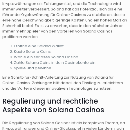
Kryptowährungen als Zahlungsmittel, und die Technologie wird
immer weiter verbessert. Solana hat das Potenzial, sich als eine
führende Kryptowährung für Online-Casinos zu etablieren, da sie
eine hohe Geschwindigkeit, geringe Kosten und ein hohes Maß an
Sicherheit bietet. Es ist zu erwarten, dass in den nächsten Jahren
immer mehr Spieler von den Vorteilen von Solana Casinos
profitieren werden.
Eröffne eine Solana Wallet.
Kaufe Solana Coins.
Wähle ein seriöses Solana Casino.
Zahle Solana Coins in dein Casinokonto ein.
Spiele und gewinne!
Eine Schritt-für-Schritt-Anleitung zur Nutzung von Solana für
Online-Casino-Zahlungen hilft dabei, den Einstieg zu erleichtern
und die Vorteile dieser innovativen Technologie zu nutzen.
Regulierung und rechtliche
Aspekte von Solana Casinos
Die Regulierung von Solana Casinos ist ein komplexes Thema, da
Kryptowährungen und Online-Glücksspiel in vielen Ländern noch