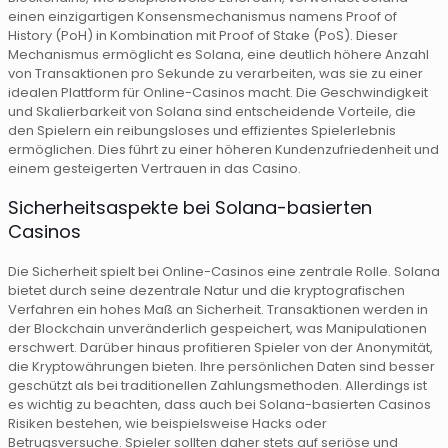
einen einzigartigen Konsensmechanismus namens Proof of
History (PoH) in Kombination mit Proof of Stake (PoS). Dieser
Mechanismus ermöglicht es Solana, eine deutlich höhere Anzahl
von Transaktionen pro Sekunde zu verarbeiten, was sie zu einer
idealen Plattform für Online-Casinos macht. Die Geschwindigkeit
und Skalierbarkeit von Solana sind entscheidende Vorteile, die
den Spielern ein reibungsloses und effizientes Spielerlebnis
ermöglichen. Dies führt zu einer höheren Kundenzufriedenheit und
einem gesteigerten Vertrauen in das Casino.
Sicherheitsaspekte bei Solana-basierten
Casinos
Die Sicherheit spielt bei Online-Casinos eine zentrale Rolle. Solana
bietet durch seine dezentrale Natur und die kryptografischen
Verfahren ein hohes Maß an Sicherheit. Transaktionen werden in
der Blockchain unveränderlich gespeichert, was Manipulationen
erschwert. Darüber hinaus profitieren Spieler von der Anonymität,
die Kryptowährungen bieten. Ihre persönlichen Daten sind besser
geschützt als bei traditionellen Zahlungsmethoden. Allerdings ist
es wichtig zu beachten, dass auch bei Solana-basierten Casinos
Risiken bestehen, wie beispielsweise Hacks oder
Betrugsversuche. Spieler sollten daher stets auf seriöse und