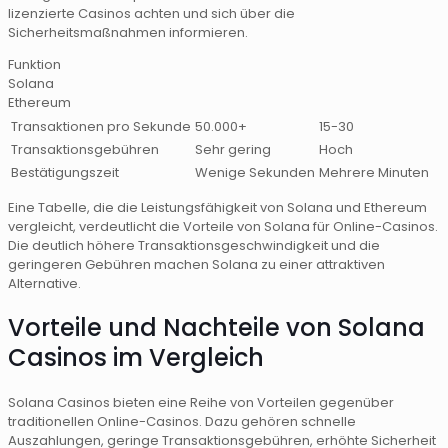
lizenzierte Casinos achten und sich über die
Sicherheitsmaßnahmen informieren.
Funktion
Solana
Ethereum
Transaktionen pro Sekunde
50.000+
15-30
Transaktionsgebühren
Sehr gering
Hoch
Bestätigungszeit
Wenige Sekunden
Mehrere Minuten
Eine Tabelle, die die Leistungsfähigkeit von Solana und Ethereum
vergleicht, verdeutlicht die Vorteile von Solana für Online-Casinos.
Die deutlich höhere Transaktionsgeschwindigkeit und die
geringeren Gebühren machen Solana zu einer attraktiven
Alternative.
Vorteile und Nachteile von Solana
Casinos im Vergleich
Solana Casinos bieten eine Reihe von Vorteilen gegenüber
traditionellen Online-Casinos. Dazu gehören schnelle
Auszahlungen, geringe Transaktionsgebühren, erhöhte Sicherheit