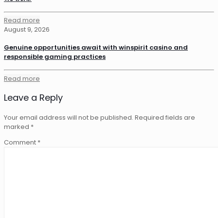
Read more
August 9, 2026
Genuine opportunities await with winspirit casino and
responsible gaming practices
Read more
Leave a Reply
Your email address will not be published.
Required fields are
marked
*
Comment
*