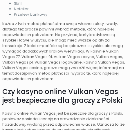
Skrill
Neteller
Przelew bankowy
Każda z tych metod płatności ma swoje własne zalety i wady,
dlatego też gracze powinni wybrać metodę, która najlepiej
odpowiada ich potrzebom. Na przykład, karty kredytowe są
szybkie i łatwe w użyciu, ale mogą mieć wyższe opłaty za
transakcje. Z kolei e-portfele są bezpieczne i szybkie, ale mogą
wymagać dodatkowych kroków weryfikacji. W kasynie Vulkan
Vegas 77, Vulkan Vegas 91, Vulkan Vegas kasyno, Vulkan Vegas,
Vulkan Vegas pl, Vulkan Vegas logowanie, kasyno Vulkan Vegas,
Vulkan Vegas casino, gracze mogą znaleźć więcej informacji na
temat dostępnych metod płatności i wybrać tę, która najlepiej
odpowiada ich potrzebom.
Czy kasyno online Vulkan Vegas
jest bezpieczne dla graczy z Polski
Kasyno online Vulkan Vegas jest bezpieczne dla graczy z Polski,
ponieważ posiada licencję na prowadzenie działalności
hazardowej, wydaną przez odpowiednie władze. Oznacza to, że
kasyno jest zobowiązane do przestrzegania określonych