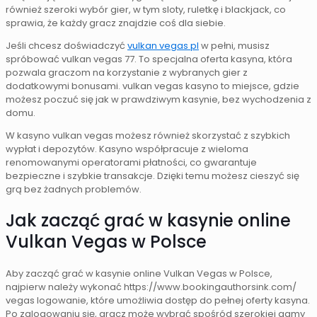
również szeroki wybór gier, w tym sloty, ruletkę i blackjack, co
sprawia, że każdy gracz znajdzie coś dla siebie.
Jeśli chcesz doświadczyć
vulkan vegas pl
w pełni, musisz
spróbować vulkan vegas 77. To specjalna oferta kasyna, która
pozwala graczom na korzystanie z wybranych gier z
dodatkowymi bonusami. vulkan vegas kasyno to miejsce, gdzie
możesz poczuć się jak w prawdziwym kasynie, bez wychodzenia z
domu.
W kasyno vulkan vegas możesz również skorzystać z szybkich
wypłat i depozytów. Kasyno współpracuje z wieloma
renomowanymi operatorami płatności, co gwarantuje
bezpieczne i szybkie transakcje. Dzięki temu możesz cieszyć się
grą bez żadnych problemów.
Jak zacząć grać w kasynie online
Vulkan Vegas w Polsce
Aby zacząć grać w kasynie online Vulkan Vegas w Polsce,
najpierw należy wykonać https://www.bookingauthorsink.com/
vegas logowanie, które umożliwia dostęp do pełnej oferty kasyna.
Po zalogowaniu się, gracz może wybrać spośród szerokiej gamy