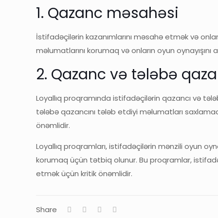
1. Qazanc məsahəsi
İstifadəçilərin kazanımlarını məsahə etmək və onları
məlumatlarını korumaq və onların oyun oynayışını ar
2. Qazanc və tələbə qaz
Loyallıq proqramında istifadəçilərin qazancı və təl
tələbə qazancını tələb etdiyi məlumatları saxlamaq 
önəmlidir.
Loyallıq proqramları, istifadəçilərin mənzili oyun o
korumaq üçün tətbiq olunur. Bu proqramlar, istifadə
etmək üçün kritik önəmlidir.
Share