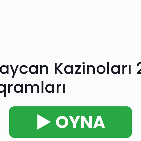
aycan Kazinoları 
oqramları
▶️ OYNA