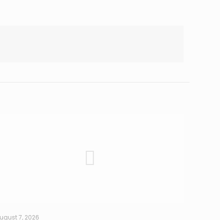
ugust 7, 2026