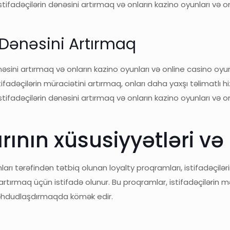
istifadəçilərin dənəsini artırmaq və onların kazino oyunları və 
n Dənəsini Artırmaq
ənəsini artırmaq və onların kazino oyunları və online casino oyu
ifadəçilərin müraciətini artırmaq, onları daha yaxşı təlimatlı 
istifadəçilərin dənəsini artırmaq və onların kazino oyunları və 
ının xüsusiyyətləri və 
rı tərəfindən tətbiq olunan loyalty proqramları, istifadəçilər
 artırmaq üçün istifadə olunur. Bu proqramlar, istifadəçilərin 
 məhdudlaşdırmaqda kömək edir.