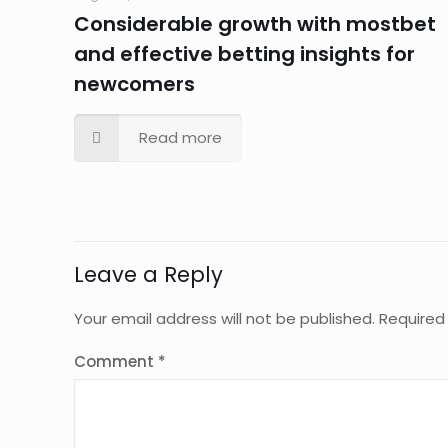
Considerable growth with mostbet
and effective betting insights for
newcomers
Read more
Leave a Reply
Your email address will not be published.
Required
Comment
*