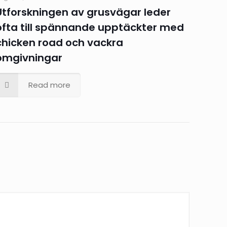
Utforskningen av grusvägar leder
ofta till spännande upptäckter med
chicken road och vackra
omgivningar
Read more