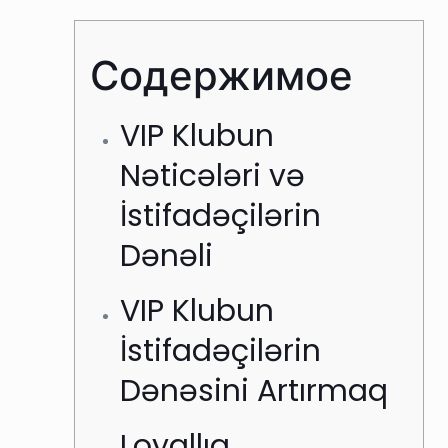
Содержимое
VIP Klubun
Nəticələri və
İstifadəçilərin
Dənəli
VIP Klubun
İstifadəçilərin
Dənəsini Artırmaq
Loyallıq