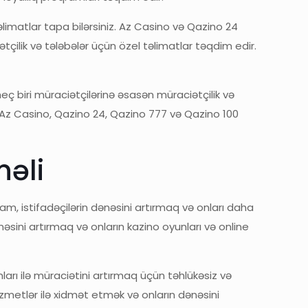
əlimatlar tapa bilərsiniz. Az Casino və Qazino 24
çilik və tələbələr üçün özel təlimatlar təqdim edir.
heç biri müraciətçilərinə əsasən müraciətçilik və
 Az Casino, Qazino 24, Qazino 777 və Qazino 100
nəli
ram, istifadəçilərin dənəsini artırmaq və onları daha
ənəsini artırmaq və onların kazino oyunları və online
nları ilə müraciətini artırmaq üçün təhlükəsiz və
hizmetlər ilə xidmət etmək və onların dənəsini