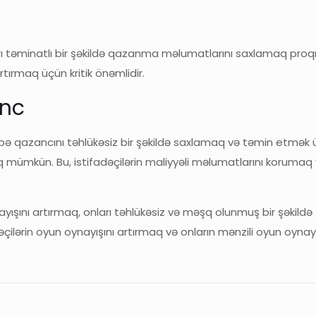
 təminatlı bir şəkildə qazanma məlumatlarını saxlamaq proqramı
tırmaq üçün kritik önəmlidir.
anc
əbə qazancını təhlükəsiz bir şəkildə saxlamaq və təmin etmək ü
mümkün. Bu, istifadəçilərin maliyyəli məlumatlarını korumaq v
ynayışını artırmaq, onları təhlükəsiz və məşq olunmuş bir şəkild
çilərin oyun oynayışını artırmaq və onların mənzili oyun oynay