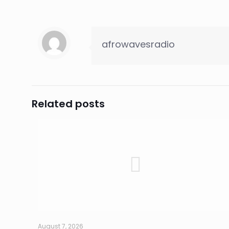
afrowavesradio
Related posts
August 7, 2026