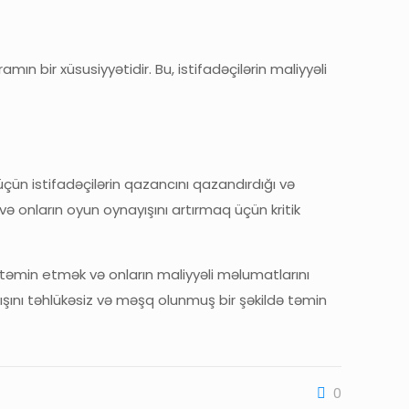
n bir xüsusiyyətidir. Bu, istifadəçilərin maliyyəli
çün istifadəçilərin qazancını qazandırdığı və
ə onların oyun oynayışını artırmaq üçün kritik
ə təmin etmək və onların maliyyəli məlumatlarını
ışını təhlükəsiz və məşq olunmuş bir şəkildə təmin
0