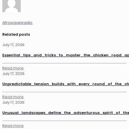
afrowavesradio
Related posts
July 17, 2026
Essential_tips_and_tricks_to_master_the_chicken_road_a
Read more
July 17, 2026
Unpredictable_tension_builds_with_every_round_of_the_
Read more
July 17, 2026
Unusual_landscapes_define_the_adventurous_spirit_of_th
Read more