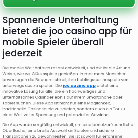
Spannende Unterhaltung
bietet die joo casino app für
mobile Spieler überall
jederzeit
Die mobile Welt hat sich rasant entwickelt, und mit ihr die Art und
Weise, wie wir Glücksspiele genießen. Immer mehr Menschen
bevorzugen die Bequemlichkeit, ihre Lieblingscasinospiele von
unterwegs aus zu spielen. Die
joo casino app
bietet eine
innovative Lösung für alle, die ein hochwertiges und
unterhaltsames Casinoerlebnis auf ihrem Smartphone oder
Tablet suchen. Diese App ist nicht nur eine Möglichkeit,
traditionelle Casinospiele zu spielen, sondern auch ein Tor zu
einer Welt voller Spannung und potenzieller Gewinne.
Die App wurde sorgfältig entwickelt, um eine benutzerfreundliche
Oberfläche, eine breite Auswahl an Spielen und sichere
Transaktionen zu gewährleisten. Sie ist sowohl für erfahrene