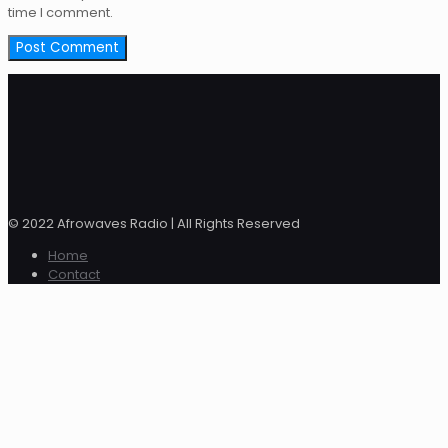
time I comment.
© 2022 Afrowaves Radio | All Rights Reserved
Home
Contact