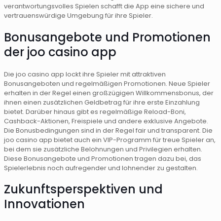
verantwortungsvolles Spielen schafft die App eine sichere und
vertrauenswürdige Umgebung für ihre Spieler.
Bonusangebote und Promotionen
der joo casino app
Die joo casino app lockt ihre Spieler mit attraktiven
Bonusangeboten und regelmäßigen Promotionen. Neue Spieler
erhalten in der Regel einen großzügigen Willkommensbonus, der
ihnen einen zusätzlichen Geldbetrag für ihre erste Einzahlung
bietet. Darüber hinaus gibt es regelmäßige Reload-Boni,
Cashback-Aktionen, Freispiele und andere exklusive Angebote.
Die Bonusbedingungen sind in der Regel fair und transparent. Die
joo casino app bietet auch ein VIP-Programm für treue Spieler an,
bei dem sie zusätzliche Belohnungen und Privilegien erhalten.
Diese Bonusangebote und Promotionen tragen dazu bei, das
Spielerlebnis noch aufregender und lohnender zu gestalten.
Zukunftsperspektiven und
Innovationen