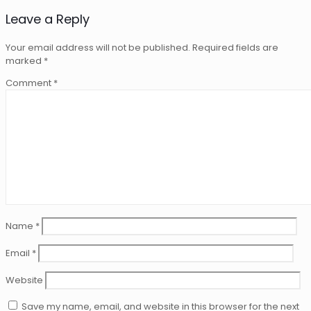
Leave a Reply
Your email address will not be published.
Required fields are
marked
*
Comment
*
Name
*
Email
*
Website
Save my name, email, and website in this browser for the next