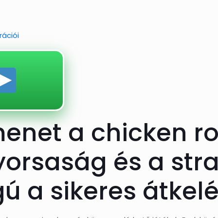
rációi
menet a chicken r
gyorsaság és a str
ú a sikeres átkel