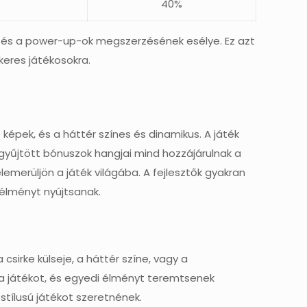
40%
 és a power-up-ok megszerzésének esélye. Ez azt
keres játékosokra.
 képek, és a háttér színes és dinamikus. A játék
gyűjtött bónuszok hangjai mind hozzájárulnak a
elemerüljön a játék világába. A fejlesztők gyakran
 élményt nyújtsanak.
sirke külseje, a háttér színe, vagy a
 a játékot, és egyedi élményt teremtsenek
 stílusú játékot szeretnének.