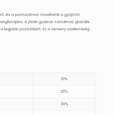
t, és a pontszámot növelhetik a gyűjtött
anglistájára. A játék gyakran tartalmaz globális
a legjobb pozíciókért. Ez a verseny szellemiség
10%
20%
30%