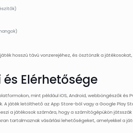
észítők)
 hangok)
játék hosszú távú vonzerejéhez, és ösztönzik a játékosokat, 
i és Elérhetősége
latformokon, mint például iOS, Android, webböngészők és PC.
. A játék letölthető az App Store-ból vagy a Google Play Sto
zi a játékosok számára, hogy a számítógépükön játsszák a 
yakran tartalmaznak vásárlási lehetőségeket, amelyekkel a j