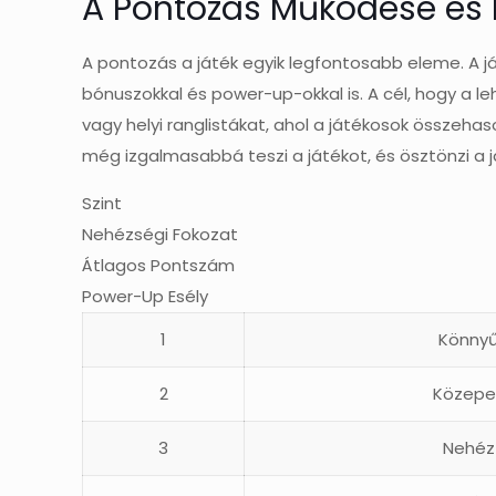
A Pontozás Működése és
A pontozás a játék egyik legfontosabb eleme. A 
bónuszokkal és power-up-okkal is. A cél, hogy a le
vagy helyi ranglistákat, ahol a játékosok összeha
még izgalmasabbá teszi a játékot, és ösztönzi a 
Szint
Nehézségi Fokozat
Átlagos Pontszám
Power-Up Esély
1
Könny
2
Közepe
3
Nehéz