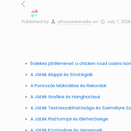
Published by
afrowavesradio
on
July 7, 2026
Érdekes játékmenet a chicken road casino körü
A Játék Alapjai és Stratégiák
A Pontozás Működése és Rekordok
A Játék Grafikai és Hanghatásai
A Játék Testreszabhatósága és Személyre S
A Játék Platformjai és Elérhetősége
A Játék Közössége és Versenyek