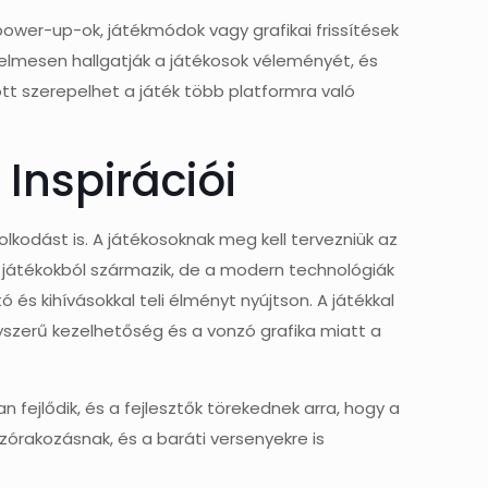
 power-up-ok, játékmódok vagy grafikai frissítések
gyelmesen hallgatják a játékosok véleményét, és
ött szerepelhet a játék több platformra való
Inspirációi
lkodást is. A játékosoknak meg kell tervezniük az
ade játékokból származik, de a modern technológiák
 és kihívásokkal teli élményt nyújtson. A játékkal
gyszerű kezelhetőség és a vonzó grafika miatt a
 fejlődik, és a fejlesztők törekednek arra, hogy a
órakozásnak, és a baráti versenyekre is