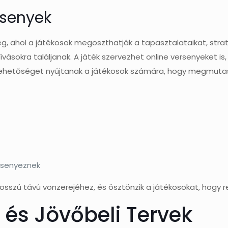
rsenyek
ég, ahol a játékosok megoszthatják a tapasztalataikat, stra
ihívásokra találjanak. A játék szervezhet online versenyeket
lehetőséget nyújtanak a játékosok számára, hogy megmutas
ersenyeznek
osszú távú vonzerejéhez, és ösztönzik a játékosokat, hogy r
e és Jövőbeli Tervek