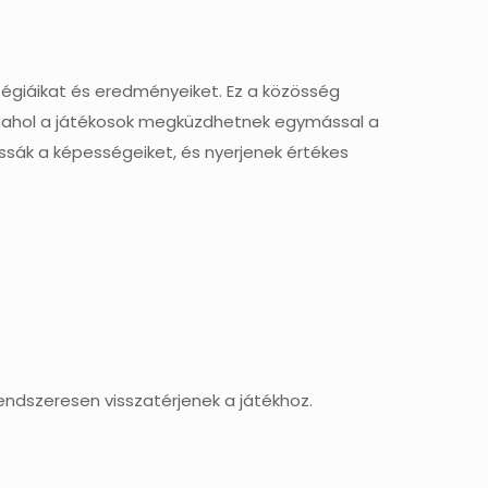
tégiáikat és eredményeiket. Ez a közösség
 is, ahol a játékosok megküzdhetnek egymással a
sák a képességeiket, és nyerjenek értékes
endszeresen visszatérjenek a játékhoz.