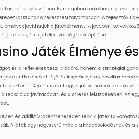
újításán és fejlesztésén. Ez magában foglalhatja új szintek,
erepet játszanak a fejlesztési folyamatban. A fejlesztők fi
, amelyek javíthatják a játékélményt. A jövőbeni tervek köz
ak fejlesztése, és a játék közösségének építése.
sino Játék Élménye és 
ot és a reflexeket teszi próbára, hanem a stratégiai gondo
erüljék az ütközéseket. A játék inspirációja a klasszikus arc
fejlesztését. A játék célja, hogy a játékosoknak szórakoztató
s a reakcióidő javításában, és a stressz leküzdésében. Az e
ást.
ében és addiktív játékmenetében rejlik. A játék folyamatosan
sák. A játék egy nagyszerű módja a kikapcsolódásnak és a sz