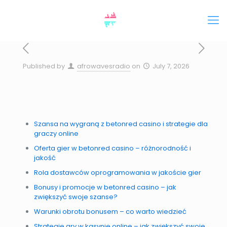
Published by
afrowavesradio
on
July 7, 2026
Szansa na wygraną z betonred casino i strategie dla
graczy online
Oferta gier w betonred casino – różnorodność i
jakość
Rola dostawców oprogramowania w jakoście gier
Bonusy i promocje w betonred casino – jak
zwiększyć swoje szanse?
Warunki obrotu bonusem – co warto wiedzieć
Strategie gry w kasynie online – jak zwiększyć swoje