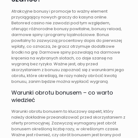
Atrakcyjne bonusy i promocje to ważny element
przyciągający nowych graczy do kasyna online.
Betonred casino nie zawodzi pod tym względem,
oferując różnorodne bonusy powitalne, bonusy reload,
darmowe spiny i programy lojalnościowe. Bonus
powitalny to zazwyczaj procentowy dopis do pierwszej
wpłaty, co oznacza, że gracz otrzymuje dodatkowe
środki na grę. Darmowe spiny pozwalają na darmowe
kręcenia na wybranych slotach, co daje szansę na
wygraną bez ryzyka. Ważne jest, aby przed
skorzystaniem z bonusu zapoznać się z warunkami jego
obrotu, które określają, ile razy należy obrócić kwotą
bonusu, zanim będzie można wypłacić wygraną.
Warunki obrotu bonusem – co warto
wiedzieć
Warunki obrotu bonusem to kluczowy aspekt, który
należy dokładnie przeanalizować przed skorzystaniem z
oferty promocyjnej. Zazwyczaj wymagany jest obrót
bonusem określoną liczbę razy, w określonym czasie.
Ważne jest również, czy obrót bonusem jest brany pod