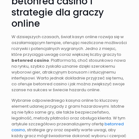
betonred casino i
strategie dla graczy
online
W dzisiejszych czasach, świat kasyn online rozwija się w
oszałamiającym tempie, oferując niezliczone możliwości
rozrywki i potencjalnych wygranych. Jedno z miejsc,
które przyciąga uwagę coraz większej liczby graczy to
betonred casino
. Platforma ta, choć stosunkowo nowa
na rynku, szybko zyskała uznanie dzięki szerokiemu
wyborowi gier, atrakcyjnym bonusom i intuicyjnemu
interfejsowi. Warto jednak dokładnie przyjrzeć się temu,
co oferuje betonred casino i jak można zwiększyć swoje
szanse na sukces w świecie hazardu online.
Wybranie odpowiedniego kasyna online to kluczowy
element udanej przygody z grami hazardowymi. Istotne
są nie tylko same gry, ale także bezpieczeństwo,
legalność, metody płatności oraz obsługa klienta. W tym
artykule szczegółowo przeanalizujemy ofertę
betonred
casino
, strategie gry oraz aspekty warte uwagi, aby
każdy gracz mógł świadomie dokonać wyboru i czerpać