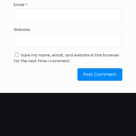
Email
*
Website
Save my name, email, and website in this browser
for the next time I comment.