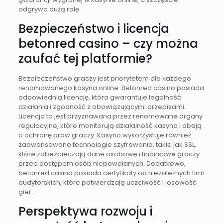
odgrywa dużą rolę.
Bezpieczeństwo i licencja
betonred casino – czy można
zaufać tej platformie?
Bezpieczeństwo graczy jest priorytetem dla każdego
renomowanego kasyna online. Betonred casino posiada
odpowiednią licencję, która gwarantuje legalność
działania i zgodność z obowiązującymi przepisami.
Licencja ta jest przyznawana przez renomowane organy
regulacyjne, które monitorują działalność kasyna i dbają
o ochronę praw graczy. Kasyno wykorzystuje również
zaawansowane technologie szyfrowania, takie jak SSL,
które zabezpieczają dane osobowe i finansowe graczy
przed dostępem osób niepowołanych. Dodatkowo,
betonred casino posiada certyfikaty od niezależnych firm
audytorskich, które potwierdzają uczciwość i losowość
gier.
Perspektywa rozwoju i