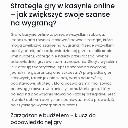
Strategie gry w kasynie online
– jak zwiększyć swoje szanse
na wygraną?
Gra w kasynie online to przede wszystkim zabawa,
jednak warto również stosować pewne strategie, które
mogą zwiększyć szanse na wygraną. Przede wszystkim,
należy pamiętać o odpowiedzialnej grze i ustalić sobie
limit budżetu, którego nie należy przekraczać. Wybór
odpowiedniej gry również ma znaczenie. Sloty z wysokim
RTP oferują teoretycznie lepsze szanse na wygraną,
jednak nie gwarantują one sukcesu. W przypadku gier
stołowych, takich jak blackjack, warto nauczyć się
podstawowej strategii, która pozwala zminimalizować
przewagę kasyna. Unikanie systemu Martingale, który
polega na podwajaniu stawki po każdej przegranej, jest
również dobrym pomysłem, ponieważ może prowadzić
do szybkiego wyczerpania budżetu.
Zarządzanie budżetem – klucz do
odpowiedzialnej gry