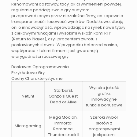
Renomowani dostawcy, tacy jak ci wymienieni powyżej,
regularnie poddają swoje gry audytom
przeprowadzonym przez niezależne firmy, co zapewnia
transparentność i losowość wyników. Dodatkowo, dbają
oni o innowacyjność, wprowadzając na rynek nowe tytuły
z ciekawymi funkcjami i wysokimi wskaźnikami RTP
(Return to Player), czyli procentem zwrotu z
postawionych stawek. W przypadku betonred casino,
współpraca z takimi firmami jest gwarancją
wiarygodności i uczciwej gry.
Dostawca Oprogramowania
Przykładowe Gry
Cechy Charakterystyczne
Wysoka jakość
Starburst,
grafiki,
NetEnt
Gonzo’s Quest,
innowacyjne
Dead or Alive
funkcje bonusowe
Mega Moolah,
Szeroki wybór
Immortal
slotów z
Microgaming
Romance,
progresywnymi
Thunderstruck II
jackpotami